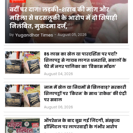
कुशीनगर
वर्दी पर दाग! लड़की-शराब की मांग और
महिला से बदसलूकी के आरोप में दो सिपाही
निलंबित, मुकदमा दर्ज,
by
Yugandhar Times
-
August 05, 2026
85 लाख का खेल या पारदर्शिता पर पर्दा?
शिलापट्ट से गायब लागत धनराशि, सवालों के
घेरे में नगर पालिका का 'विकास मॉडल'
August 04, 2026
नाम में खेल या नियमों से खिलवाड़? सरकारी
शिलापट्टों पर 'किरन' के साथ 'राकेश' की एंट्री
पर सवाल
August 06, 2026
ऑपरेशन के बाद बुझ गई जिंदगी, संस्कृत्य
हॉस्पिटल पर लापरवाही के गंभीर आरोप