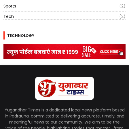
Sports
(2)
Tech
(2)
TECHNOLOGY
Yugandhar Times is a dedicated local news platform based
in Padrauna, committed to delivering accurate, timely, and
meaningful news to our community. We aim to be the
voice of the people, highlighting stories that matter—from