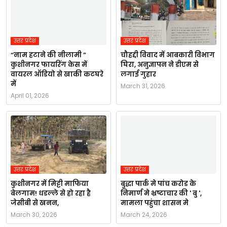
उत्तर प्रदेश
उत्तर प्रदेश
“नाम हटाने की नीलामी ”
चौहद्दी विवाद में आबकारी विभाग
कुशीनगर फायरिंग केस में
घिरा, अनुज्ञापन ने डीएम से
वायरल ऑडियो से खाकी कटघरे
लगाई गुहार
में
March 31, 2026
April 01, 2026
उत्तर प्रदेश
उत्तर प्रदेश
कुशीनगर में मिट्टी माफिया
बुद्धा पार्क मे पांच करोड के
बेलगाम! धडल्ले से हो रहा है
निमार्ण मे भ्रष्टाचार की ' बु ',
जेसीबी से खनन,
मामला पहुंचा शासन मे
March 30, 2026
March 24, 2026