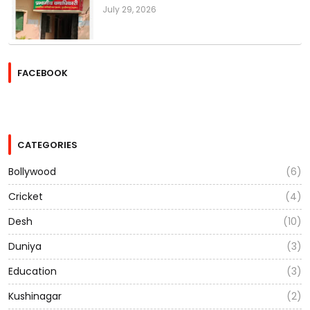
July 29, 2026
FACEBOOK
CATEGORIES
Bollywood
(6)
Cricket
(4)
Desh
(10)
Duniya
(3)
Education
(3)
Kushinagar
(2)