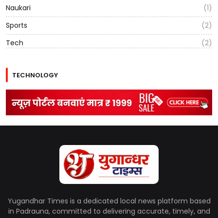
Naukari
(1)
Sports
(2)
Tech
(2)
TECHNOLOGY
Yugandhar Times is a dedicated local news platform based
in Padrauna, committed to delivering accurate, timely, and