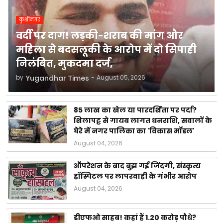
कुशीनगर
वर्दी पर दाग! लड़की-शराब की मांग और
महिला से बदसलूकी के आरोप में दो सिपाही
निलंबित, मुकदमा दर्ज,
by
Yugandhar Times
-
August 05, 2026
85 लाख का खेल या पारदर्शिता पर पर्दा?
शिलापट्ट से गायब लागत धनराशि, सवालों के
घेरे में नगर पालिका का 'विकास मॉडल'
August 04, 2026
ऑपरेशन के बाद बुझ गई जिंदगी, संस्कृत्य
हॉस्पिटल पर लापरवाही के गंभीर आरोप
August 04, 2026
डीएफओ साहब! कहां हैं 1.20 करोड़ पौधे?