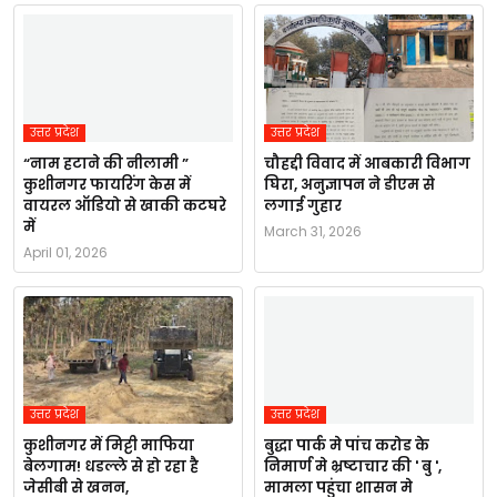
उत्तर प्रदेश
उत्तर प्रदेश
“नाम हटाने की नीलामी ”
चौहद्दी विवाद में आबकारी विभाग
कुशीनगर फायरिंग केस में
घिरा, अनुज्ञापन ने डीएम से
वायरल ऑडियो से खाकी कटघरे
लगाई गुहार
में
March 31, 2026
April 01, 2026
उत्तर प्रदेश
उत्तर प्रदेश
कुशीनगर में मिट्टी माफिया
बुद्धा पार्क मे पांच करोड के
बेलगाम! धडल्ले से हो रहा है
निमार्ण मे भ्रष्टाचार की ' बु ',
जेसीबी से खनन,
मामला पहुंचा शासन मे