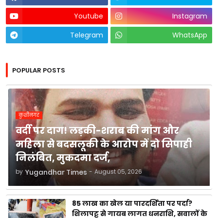
Youtube
Instagram
Telegram
WhatsApp
POPULAR POSTS
कुशीनगर
वर्दी पर दाग! लड़की-शराब की मांग और
महिला से बदसलूकी के आरोप में दो सिपाही
निलंबित, मुकदमा दर्ज,
by
Yugandhar Times
-
August 05, 2026
85 लाख का खेल या पारदर्शिता पर पर्दा?
शिलापट्ट से गायब लागत धनराशि, सवालों के