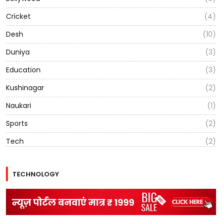
Cricket
(4)
Desh
(10)
Duniya
(3)
Education
(3)
Kushinagar
(2)
Naukari
(1)
Sports
(2)
Tech
(2)
TECHNOLOGY