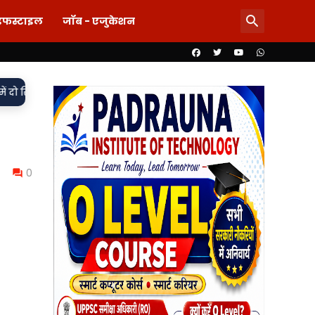
इफस्टाइल
जॉब - एजुकेशन
•
लंबित, मुकदमा दर्ज,
85 लाख का खेल या पारदर्शिता पर पर्दा? शिलापट्
0