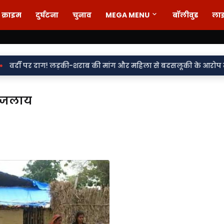
क्राइम
दुर्घटना
चुनाव
MEGA MENU
बॉलीवुड
ला
ाग! लड़की-शराब की मांग और महिला से बदसलूकी के आरोप में दो सिपाही नि
दा जलाय