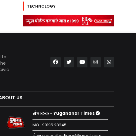
TECHNOLOGY
 to
the
civic
ABOUT US
संचालक - Yugandhar Times
MO- 99195 28245
मेल- yugandhartimes1@gmail.com