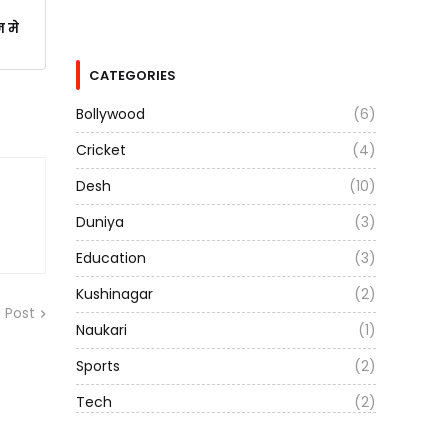
न मे
CATEGORIES
Bollywood
(6)
Cricket
(4)
Desh
(10)
Duniya
(3)
Education
(3)
Kushinagar
(2)
 Post
Naukari
(1)
Sports
(2)
Tech
(2)