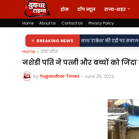
होम
टॉप न्यूज़
राज्य-शहर
Home
About Us
Contact Us
Privacy Policy
•
री शिलापट्टों पर 'किरन' के साथ 'राकेश' की एंट्री पर सवाल
BREAKING NEWS
वर्दी पर द
Home
उत्तर प्रदेश
नशेडी पति ने पत्नी और बच्चों को जिं
Yugandhar Times
by
-
June 26, 2022