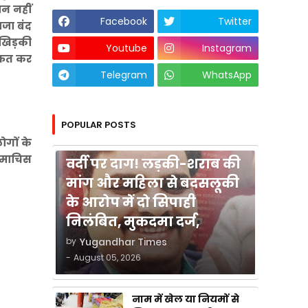
न नहीं
Facebook
Twitter
ाजा बंद
 खिड़की
Youtube
Instagram
्कत कर
Telegram
WhatsApp
POPULAR POSTS
ोगों के
कुशीनगर
 माचिस
वर्दी पर दाग! लड़की-शराब की
मांग और महिला से बदसलूकी
के आरोप में दो सिपाही
निलंबित, मुकदमा दर्ज,
by
Yugandhar Times
-
August 05, 2026
नाम में खेल या नियमों से