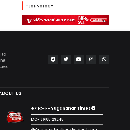
TECHNOLOGY
 to
the
civic
ABOUT US
संचालक - Yugandhar Times
MO- 99195 28245
मेल- yugandhartimes1@gmail.com