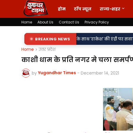
होम
टॉप न्यूज़
राज्य-शहर
Home
About Us
Contact Us
Privacy Policy
•
ी शिलापट्टों पर 'किरन' के साथ 'राकेश' की एंट्री पर सवाल
BREAKING NEWS
वर्दी पर दा
Home
उत्तर प्रदेश
काशी धाम के प्रति नगर मे चला समर्
Yugandhar Times
by
-
December 14, 2021