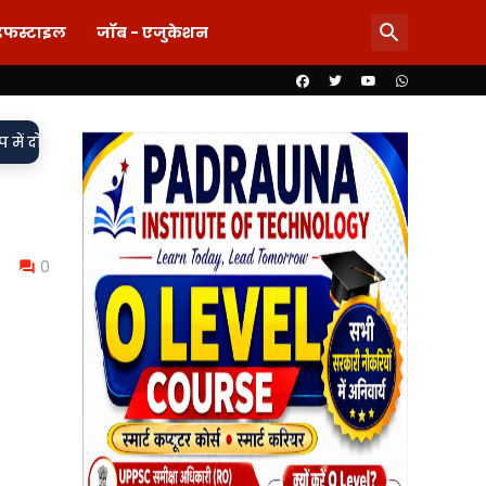
इफस्टाइल
जॉब - एजुकेशन
•
बित, मुकदमा दर्ज,
85 लाख का खेल या पारदर्शिता पर पर्दा? शिलापट्ट 
0