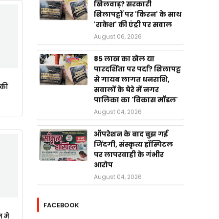
खिलवाड़? सरकारी
शिलापट्टों पर 'किरन' के साथ
'राकेश' की एंट्री पर सवाल
August 06, 2026
85 लाख का खेल या
पारदर्शिता पर पर्दा? शिलापट्ट
से गायब लागत धनराशि,
ाकी
सवालों के घेरे में नगर
पालिका का 'विकास मॉडल'
August 04, 2026
ऑपरेशन के बाद बुझ गई
जिंदगी, संस्कृत्य हॉस्पिटल
पर लापरवाही के गंभीर
आरोप
August 04, 2026
FACEBOOK
न मे