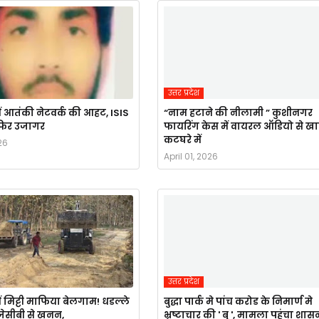
उत्तर प्रदेश
ं आतंकी नेटवर्क की आहट, ISIS
“नाम हटाने की नीलामी ” कुशीनगर
र फिर उजागर
फायरिंग केस में वायरल ऑडियो से ख
कटघरे में
26
April 01, 2026
उत्तर प्रदेश
ं मिट्टी माफिया बेलगाम! धडल्ले
बुद्धा पार्क मे पांच करोड के निमार्ण मे
ै जेसीबी से खनन,
भ्रष्टाचार की ' बु ', मामला पहुंचा शास