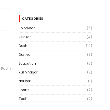
CATEGORIES
Bollywood
(6)
Cricket
(4)
Desh
(10)
Duniya
(3)
Education
(3)
 Post
Kushinagar
(2)
Naukari
(1)
Sports
(2)
Tech
(2)