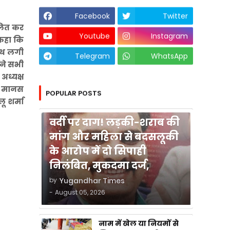
Facebook
Twitter
वलित कर
Youtube
Instagram
 कहा कि
साथ लगी
Telegram
WhatsApp
ंने सभी
अध्यक्ष
क मानस
POPULAR POSTS
ू शर्मा
कुशीनगर
वर्दी पर दाग! लड़की-शराब की
मांग और महिला से बदसलूकी
के आरोप में दो सिपाही
निलंबित, मुकदमा दर्ज,
by
Yugandhar Times
-
August 05, 2026
नाम में खेल या नियमों से