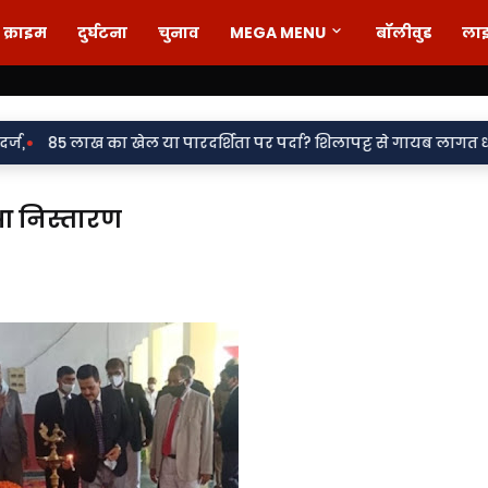
क्राइम
दुर्घटना
चुनाव
MEGA MENU
बॉलीवुड
ला
का खेल या पारदर्शिता पर पर्दा? शिलापट्ट से गायब लागत धनराशि, सवालों
आ निस्तारण