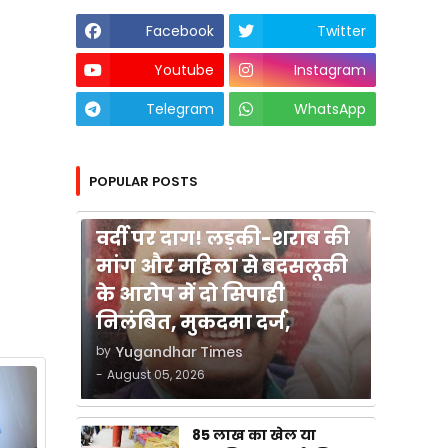
Facebook
Twitter
Youtube
Instagram
Telegram
WhatsApp
POPULAR POSTS
कुशीनगर
वर्दी पर दाग! लड़की-शराब की
मांग और महिला से बदसलूकी
के आरोप में दो सिपाही
निलंबित, मुकदमा दर्ज,
by
Yugandhar Times
-
August 05, 2026
85 लाख का खेल या