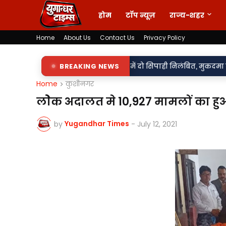
होम
टॉप न्यूज़
राज्य-शहर
Home
About Us
Contact Us
Privacy Policy
•
ला से बदसलूकी के आरोप में दो सिपाही निलंबित, मुकदमा दर्ज,
BREAKING NEWS
85 लाख 
Home
कुशीनगर
लोेक अदालत मे 10,927 मामलों का हु
Yugandhar Times
by
-
July 12, 2021