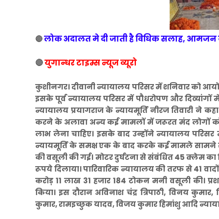
लोक अदालत मे दी जाती है विधिक सलाह, आमजन क
🔴
🔴
युगान्धर टाइम्स न्यूज व्यूरो
कुशीनगर। दीवानी न्यायालय परिसर में शनिवार को आयोज
इसके पूर्व न्यायालय परिसर में पौधरोपण और दिव्यांगों
न्यायालय प्रयागराज के न्यायमूर्ति नीरज तिवारी न
करने के अलावा अन्य कई मामलों में जरूरत मंद लोगों 
लाभ लेना चाहिए। इसके बाद उन्होंने न्यायालय परिसर म
न्यायमूर्ति के समक्ष एक के बाद करके कई मामले सामने
की वसूली की गई। मोटर दुर्घटना से संबंधित 45 क्लेम का
रूपये दिलाया। पारिवारिक न्यायालय की तरफ से 41 वाद
करोड़ 11 लाख 31 हजार 184 टोकन मनी वसूली की। प्रशास
किया। इस दौरान अविनाश चंद्र त्रिपाठी, विनय कुमार, 
कुमार, रामइच्छुक यादव, विजय कुमार हिमांशु आदि न्याया