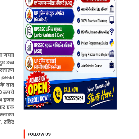
या गया।
ुए उच्च
स्तारण
कर इसका
सके बाद
0 रुपये
74 हजार
ण कर एक
िस्तारण
रविंद्र
FOLLOW US