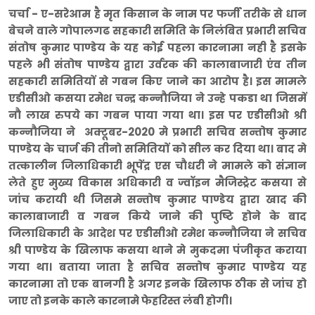
चर्चा - ए-सरेआम है मृत किसान के नाम पर फर्जी तरीके से धान
बेचने वाले गोपालगढ सहकारी समिति के निलंबित प्रभारी सचिव
संतोष कुमार पाण्डेय के यह कोई पहला कारनामा नही है इसके
पहले भी संतोष पाण्डेय द्वारा उर्वरक की कालाबाजारी एंव तीन
सहकारी समितियों से गबन किए जाने का आरोप है। इस मामले
एडीसीओ कसया रमेश चन्द्र कन्नौजिया ने उन्हे पकडा था जिसमें
नौ लाख रुपये का गबन पाया गया था। इस पर एडीसीओ श्री
कन्नौजिया ने अक्टूबर-2020 मे प्रभारी सचिव सन्तोष कुमार
पाण्डेय के चार्ज की तीनो समितियों को सील कर दिया था। बाद मे
तत्कालीन जिलाधिकारी भूपेंद्र एस चौधरी ने मामले को संज्ञान
लेते हुए मुख्य विकास अधिकारी व ज्वॉइन मैजिस्ट्रेट कसया से
जांच करायी थी जिसमे सन्तोष कुमार पाण्डेय द्वारा खाद की
कालाबाजारी व गबन किये जाने की पुष्टि होने के बाद
जिलाधिकारी के आदेश पर एडीसीओ रमेश कन्नौजिया ने सचिव
श्री पाण्डेय के खिलाफ कसया थाने मे मुकदमा पंजीकृत कराया
गया था। बताया जाता है सचिव सन्तोष कुमार पाण्डेय यह
कारनामा तो एक बानगी है अगर इनके खिलाफ ठीक से जांच हो
जाए तो इनके काले कारनामे फेहरिस्त लंबी होगी।