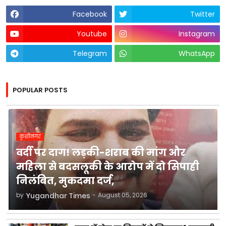
Facebook
Twitter
Youtube
Instagram
Telegram
WhatsApp
POPULAR POSTS
कुशीनगर
वर्दी पर दाग! लड़की-शराब की मांग और
महिला से बदसलूकी के आरोप में दो सिपाही
निलंबित, मुकदमा दर्ज,
by
Yugandhar Times
-
August 05, 2026