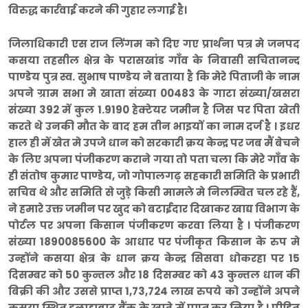
विरुद्ध कार्रवाई करने की गुहार लगाई है।
जिलाधिकारी एस राज लिंगम को दिए गए प्रार्थना पत्र मे जनपद
कसया तहसील क्षेत्र के परासखांड गाँव के निवासी सचितानन्द
पाण्डेय पुत्र स्व. सुभाष पाण्डेय ने बताया है कि मेरे पिताजी के नाम
अपने ग्राम सभा मे खाता संख्या 00483 के गाटा संख्या/खसरा
संख्या 392 में कुल 1.9190 हेक्टेयर जमीन है जिस पर पिता खेती
करते थे उनकी मौत के बाद हम तीन भाइयों का नाम दर्ज है । इधर
हाल ही में खेत मे उपजे धान को सरकारी क्रय केन्द्र पर जब मैं बेचने
के लिए अपना पंजीकरण कराने गया तो पता चला कि मेरे गाँव के
ही संतोष कुमार पाण्डेय, जो गोपालगढ़ सहकारी समिति के प्रभारी
सचिव थे और समिति से जुड़े किसी मामले मे निलम्बित चल रहे हैं,
ने हमारे उक्त जमीन पर खुद को बटाईदार दिखाकर खाद्य विभाग के
पोर्टल पर अपना किसान पंजीकरण करवा लिया है । पंजीकरण
संख्या 1890085600 के आधार पर पंजीकृत किसान के रुप मे
उन्होंने कसया क्षेत्र के धान क्रय केन्द्र सिसवा धोकरहा पर 15
दिसम्बर को 50 कुन्तल और 18 दिसम्बर को 43 कुन्तल धान की
बिक्री की और उससे प्राप्त 1,73,724 लाख रुपये को उन्होंने अपने
कसया स्थित इलाहाबाद बैंक के खाते में प्राप्त कर लिया है । पीड़ित