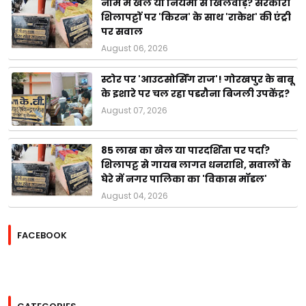
नाम में खेल या नियमों से खिलवाड़? सरकारी
शिलापट्टों पर 'किरन' के साथ 'राकेश' की एंट्री
पर सवाल
August 06, 2026
स्टोर पर 'आउटसोर्सिंग राज'! गोरखपुर के बाबू
के इशारे पर चल रहा पडरौना बिजली उपकेंद्र?
August 07, 2026
85 लाख का खेल या पारदर्शिता पर पर्दा?
शिलापट्ट से गायब लागत धनराशि, सवालों के
घेरे में नगर पालिका का 'विकास मॉडल'
August 04, 2026
FACEBOOK