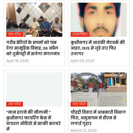
उत्तर प्रदेश
अन्तर्राष्ट्रीय
गरीब बेटियों के सपनों को पंख
कुशीनगर में आतंकी नेटवर्क की
देगा सामूहिक विवाह, 26 अप्रैल
आहट, ISIS से जुड़े तार फिर
को तुर्कपट्टी में सजेगा मंगलमंच
उजागर
April 18, 2026
April 06, 2026
उत्तर प्रदेश
उत्तर प्रदेश
“नाम हटाने की नीलामी ”
चौहद्दी विवाद में आबकारी विभाग
कुशीनगर फायरिंग केस में
घिरा, अनुज्ञापन ने डीएम से
वायरल ऑडियो से खाकी कटघरे
लगाई गुहार
में
March 31, 2026