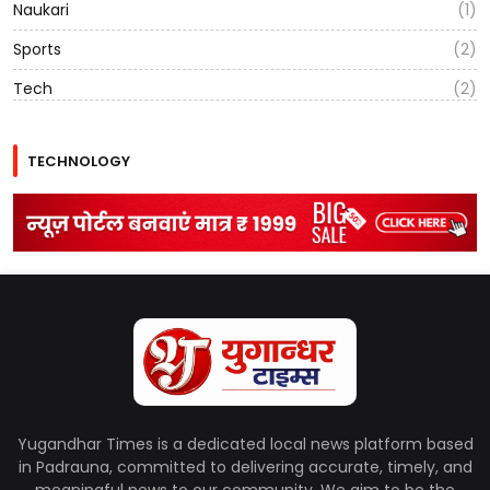
Naukari
(1)
Sports
(2)
Tech
(2)
TECHNOLOGY
Yugandhar Times is a dedicated local news platform based
in Padrauna, committed to delivering accurate, timely, and
meaningful news to our community. We aim to be the