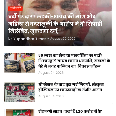
कुशीनगर
वर्दी पर दाग! लड़की-शराब की मांग और
महिला से बदसलूकी के आरोप में दो सिपाही
निलंबित, मुकदमा दर्ज,
by
Yugandhar Times
-
August 05, 2026
85 लाख का खेल या पारदर्शिता पर पर्दा?
शिलापट्ट से गायब लागत धनराशि, सवालों के
घेरे में नगर पालिका का 'विकास मॉडल'
August 04, 2026
ऑपरेशन के बाद बुझ गई जिंदगी, संस्कृत्य
हॉस्पिटल पर लापरवाही के गंभीर आरोप
August 04, 2026
डीएफओ साहब! कहां हैं 1.20 करोड़ पौधे?