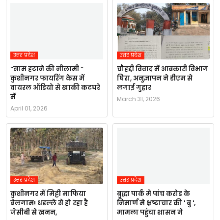
उत्तर प्रदेश
उत्तर प्रदेश
“नाम हटाने की नीलामी ”
चौहद्दी विवाद में आबकारी विभाग
कुशीनगर फायरिंग केस में
घिरा, अनुज्ञापन ने डीएम से
वायरल ऑडियो से खाकी कटघरे
लगाई गुहार
में
March 31, 2026
April 01, 2026
उत्तर प्रदेश
उत्तर प्रदेश
कुशीनगर में मिट्टी माफिया
बुद्धा पार्क मे पांच करोड के
बेलगाम! धडल्ले से हो रहा है
निमार्ण मे भ्रष्टाचार की ' बु ',
जेसीबी से खनन,
मामला पहुंचा शासन मे