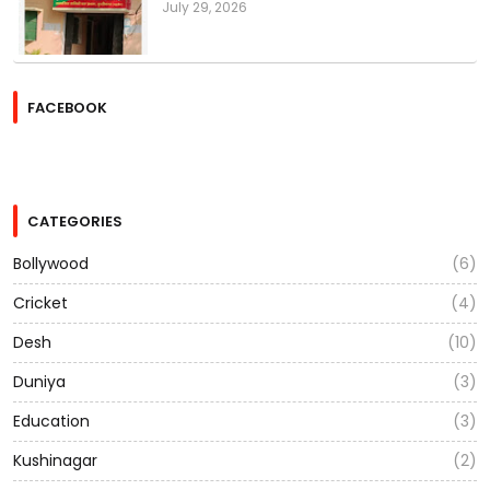
July 29, 2026
FACEBOOK
CATEGORIES
Bollywood
(6)
Cricket
(4)
Desh
(10)
Duniya
(3)
Education
(3)
Kushinagar
(2)