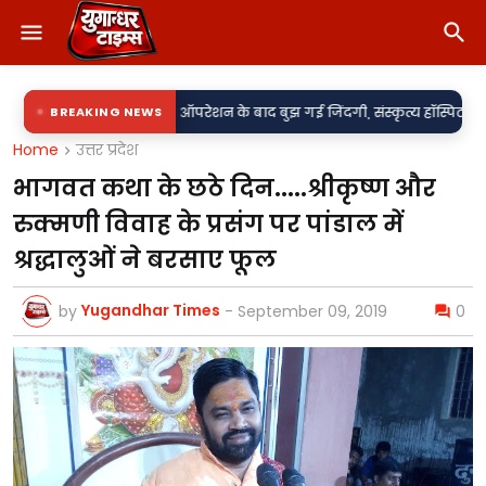
•
'विकास मॉडल'
BREAKING NEWS
ऑपरेशन के बाद बुझ गई जिंदगी, संस्कृत्य हॉस्पिटल पर लापरवाही 
Home
उत्तर प्रदेश
भागवत कथा के छठे दिन.....श्रीकृष्ण और
रुक्मणी विवाह के प्रसंग पर पांडाल में
श्रद्धालुओं ने बरसाए फूल
Yugandhar Times
by
-
September 09, 2019
0