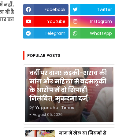
ं नहीं,
Facebook
Twitter
 दी है
चार का
Youtube
Instagram
Telegram
WhatsApp
POPULAR POSTS
कुशीनगर
वर्दी पर दाग! लड़की-शराब की
मांग और महिला से बदसलूकी
के आरोप में दो सिपाही
निलंबित, मुकदमा दर्ज,
by
Yugandhar Times
-
August 05, 2026
नाम में खेल या नियमों से