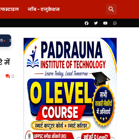
इफस्टाइल
जॉब - एजुकेशन
ी मांग और महिला से बदसलूकी के आरोप में दो सिपाही निलंबित, मुकदमा दर
में
0