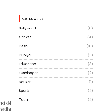
CATEGORIES
Bollywood
(6)
Cricket
(4)
Desh
(10)
Duniya
(3)
Education
(3)
Kushinagar
(2)
Naukari
(1)
Sports
(2)
Tech
(2)
पये की
बातचीत