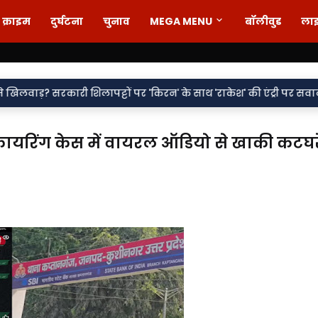
क्राइम
दुर्घटना
चुनाव
MEGA MENU
बॉलीवुड
ला
•
 'किरन' के साथ 'राकेश' की एंट्री पर सवाल
वर्दी पर दाग! लड़की-शराब क
यरिंग केस में वायरल ऑडियो से खाकी कटघरे 