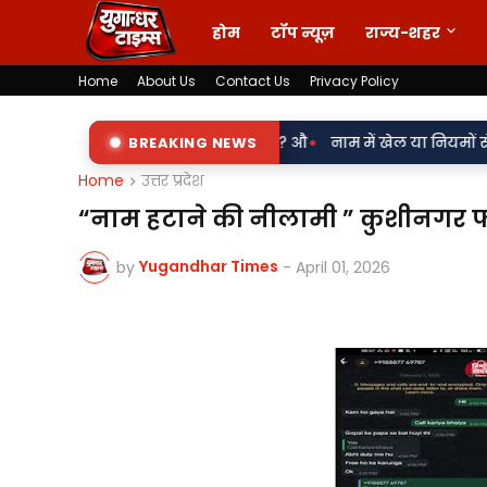
होम
टॉप न्यूज़
राज्य-शहर
Home
About Us
Contact Us
Privacy Policy
•
 उपकेंद्र? औ
नाम में खेल या नियमों से खिलवाड़? सरकारी शिलापट्टों पर
BREAKING NEWS
Home
उत्तर प्रदेश
“नाम हटाने की नीलामी ” कुशीनगर फा
Yugandhar Times
by
-
April 01, 2026