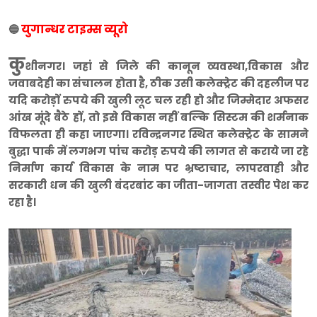
युगान्धर टाइम्स व्यूरो
🔵
कु
शीनगर। जहां से जिले की कानून व्यवस्था,विकास और
जवाबदेही का संचालन होता है, ठीक उसी कलेक्ट्रेट की दहलीज पर
यदि करोड़ों रुपये की खुली लूट चल रही हो और जिम्मेदार अफसर
आंख मूंदे बैठे हों, तो इसे विकास नहीं बल्कि सिस्टम की शर्मनाक
विफलता ही कहा जाएगा। रविन्द्रनगर स्थित कलेक्ट्रेट के सामने
बुद्धा पार्क में लगभग पांच करोड़ रुपये की लागत से कराये जा रहे
निर्माण कार्य विकास के नाम पर भ्रष्टाचार, लापरवाही और
सरकारी धन की खुली बंदरबांट का जीता-जागता तस्वीर पेश कर
रहा है।