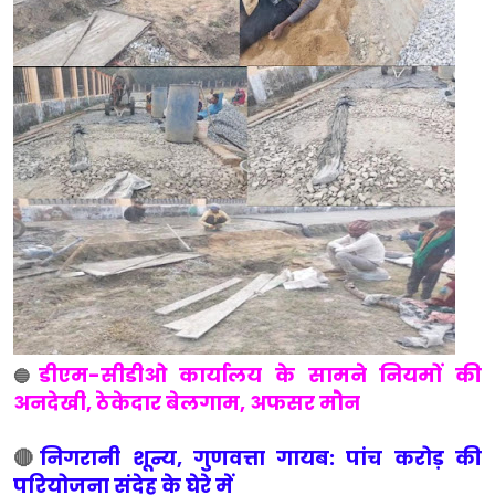
डीएम-सीडीओ कार्यालय के सामने नियमों की
🔵
अनदेखी, ठेकेदार बेलगाम, अफसर मौन
🔴
निगरानी शून्य, गुणवत्ता गायब: पांच करोड़ की
परियोजना संदेह के घेरे में