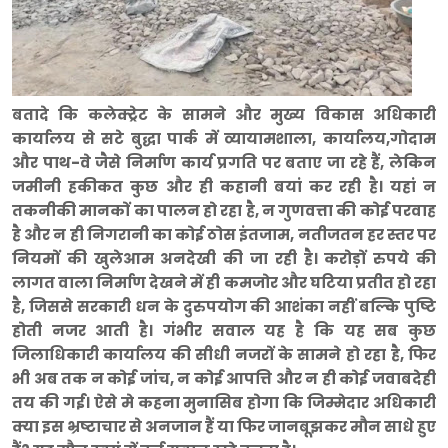
बतादे कि कलेक्ट्रेट के सामने और मुख्य विकास अधिकारी
कार्यालय से सटे बुद्धा पार्क में व्यायामशाला, कार्यालय,गोदाम
और पाथ-वे जैसे निर्माण कार्य प्रगति पर बताए जा रहे हैं, लेकिन
जमीनी हकीकत कुछ और ही कहानी बयां कर रही है। यहां न
तकनीकी मानकों का पालन हो रहा है, न गुणवत्ता की कोई परवाह
है और न ही निगरानी का कोई ठोस इंतजाम, नतीजतन हर स्तर पर
नियमों की खुलेआम अनदेखी की जा रही है। करोड़ों रुपये की
लागत वाला निर्माण देखने में ही कमजोर और घटिया प्रतीत हो रहा
है, जिससे सरकारी धन के दुरुपयोग की आशंका नहीं बल्कि पुष्टि
होती नजर आती है। गंभीर सवाल यह है कि यह सब कुछ
जिलाधिकारी कार्यालय की सीधी नजरों के सामने हो रहा है, फिर
भी अब तक न कोई जांच, न कोई आपत्ति और न ही कोई जवाबदेही
तय की गई। ऐसे मे कहना मुनासिब होगा कि जिम्मेदार अधिकारी
क्या इस भ्रष्टाचार से अनजान हैं या फिर जानबूझकर मौन साधे हुए