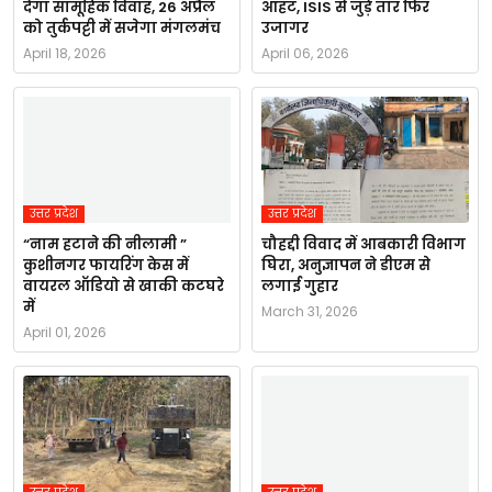
देगा सामूहिक विवाह, 26 अप्रैल
आहट, ISIS से जुड़े तार फिर
को तुर्कपट्टी में सजेगा मंगलमंच
उजागर
April 18, 2026
April 06, 2026
उत्तर प्रदेश
उत्तर प्रदेश
“नाम हटाने की नीलामी ”
चौहद्दी विवाद में आबकारी विभाग
कुशीनगर फायरिंग केस में
घिरा, अनुज्ञापन ने डीएम से
वायरल ऑडियो से खाकी कटघरे
लगाई गुहार
में
March 31, 2026
April 01, 2026