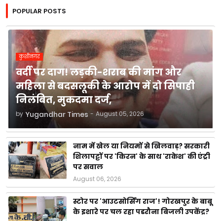
POPULAR POSTS
कुशीनगर
वर्दी पर दाग! लड़की-शराब की मांग और
महिला से बदसलूकी के आरोप में दो सिपाही
निलंबित, मुकदमा दर्ज,
by
Yugandhar Times
-
August 05, 2026
नाम में खेल या नियमों से खिलवाड़? सरकारी
शिलापट्टों पर 'किरन' के साथ 'राकेश' की एंट्री
पर सवाल
August 06, 2026
स्टोर पर 'आउटसोर्सिंग राज'! गोरखपुर के बाबू
के इशारे पर चल रहा पडरौना बिजली उपकेंद्र?