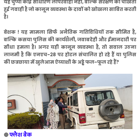
यह चुप्पी कोई साधारण लापरवाही नहीं, बल्कि संरक्षण की चीखती
हुई गवाही है जो कानून व्यवस्था के दावों को खोखला साबित करती
है।
बेशक ! यह मामला सिर्फ अनैतिक गतिविधियों तक सीमित है,
बल्कि कसया पुलिस की कार्यशैली, जवाबदेही और ईमानदारी पर
सीधा हमला है। अगर यही कानून व्यवस्था है, तो सवाल उठना
लाजमी है कि एनएच-28 पर होटल संचालित हो रहे हैं या पुलिस
की छत्रछाया में खुलेआम ऐय्याशी के अड्डे फल-फूल रहे हैं?
फ्लैश बैक
🔴