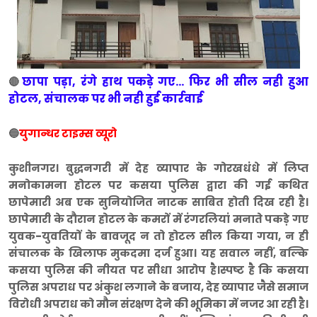
छापा पड़ा, रंगे हाथ पकड़े गए… फिर भी सील नही हुआ
🔴
होटल, संचालक पर भी नही हुई कार्रवाई
🔵
युगान्धर टाइम्स व्यूरो
कुशीनगर। बुद्धनगरी में देह व्यापार के गोरखधंधे में लिप्त
मनोकामना होटल पर कसया पुलिस द्वारा की गई कथित
छापेमारी अब एक सुनियोजित नाटक साबित होती दिख रही है।
छापेमारी के दौरान होटल के कमरों में रंगरलियां मनाते पकड़े गए
युवक-युवतियों के बावजूद न तो होटल सील किया गया, न ही
संचालक के खिलाफ मुकदमा दर्ज हुआ। यह सवाल नहीं, बल्कि
कसया पुलिस की नीयत पर सीधा आरोप है।
स्पष्ट है कि कसया
पुलिस अपराध पर अंकुश लगाने के बजाय, देह व्यापार जैसे समाज
विरोधी अपराध को मौन संरक्षण देने की भूमिका में नजर आ रही है।