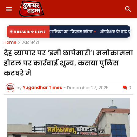
•
 घेरे में नगर पालिका का 'विकास मॉडल'
BREAKING NEWS
ऑपरेशन के बाद बुझ गई जिंदगी, संस्कृ
Home
उत्तर प्रदेश
देह व्यापार पर ‘डमी छापेमारी’! मनोकामना
होटल पर कार्रवाई शून्य, कसया पुलिस
कटघरे मे
Yugandhar Times
by
-
December 27, 2025
0