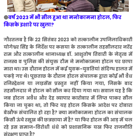
वर्ष 2023 में भी सील हुआ था मनोकामना होटल, फिर
🔴
किसके इशारे पर खुला?
गौरतलब है कि 22 सितंबर 2023 को तत्कालीन उपजिलाधिकारी
योगेश्वर सिंह के निर्देश पर कसया के तत्कालीन तहसीलदार नरेंद्र
राम और तत्कालीन थानाध्यक्ष डॉ. आशुतोष तिवारी के नेतृत्व में
राजस्व व पुलिस की संयुक्त टीम ने मनोकामना होटल पर छापा
मारा था। उस दौरान होटल में कई युवक-युवतियां संदिग्ध हालत में
पकड़े गए थे। पूछताछ के दौरान होटल संचालक द्वारा कोई भी वैध
रजिस्ट्रेशन या लाइसेंस प्रस्तुत नहीं किया गया, जिसके बाद
तहसीलदार ने होटल को सील कर दिया गया था। सवाल यह है कि
जब होटल अवैध और देह व्यापार कारोबार में लिप्त पाकर सील
किया जा चुका था, तो फिर यह होटल किसके आदेश पर दोबारा
बेखौफ संचालित हो रहा है? क्या मनोकामना होटल का संचालक
किसी ऊंचे रसूख की छत्रछाया में है? या फिर होटल की आड़ में चल
रहे इस समाज-विरोधी धंधे को प्रशासनिक यख फिर राजनीति
संरक्षण प्राप्त है?