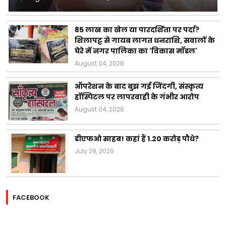
85 लाख का खेल या पारदर्शिता पर पर्दा?
शिलापट्ट से गायब लागत धनराशि, सवालों के
घेरे में नगर पालिका का 'विकास मॉडल'
August 04, 2026
ऑपरेशन के बाद बुझ गई जिंदगी, संस्कृत्य
हॉस्पिटल पर लापरवाही के गंभीर आरोप
August 04, 2026
डीएफओ साहब! कहां हैं 1.20 करोड़ पौधे?
July 29, 2026
FACEBOOK