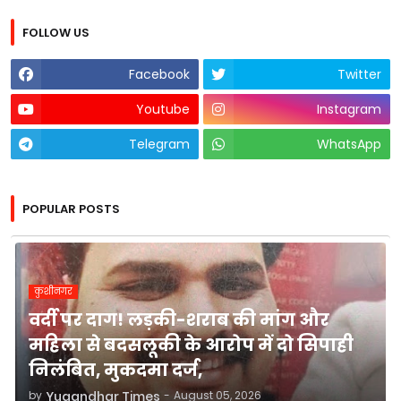
FOLLOW US
Facebook
Twitter
Youtube
Instagram
Telegram
WhatsApp
POPULAR POSTS
कुशीनगर
वर्दी पर दाग! लड़की-शराब की मांग और
महिला से बदसलूकी के आरोप में दो सिपाही
निलंबित, मुकदमा दर्ज,
by
Yugandhar Times
-
August 05, 2026