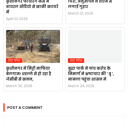
कुशीनगर फायरिंग केस में
घिरा, अनुज्ञापन ने डीएम से
वायरल ऑडियो से खाकी कटघरे
लगाई गुहार
में
March 31, 2026
April 01, 2026
उत्तर प्रदेश
उत्तर प्रदेश
कुशीनगर में मिट्टी माफिया
बुद्धा पार्क मे पांच करोड के
बेलगाम! धडल्ले से हो रहा है
निमार्ण मे भ्रष्टाचार की ' बु ',
जेसीबी से खनन,
मामला पहुंचा शासन मे
March 30, 2026
March 24, 2026
POST A COMMENT