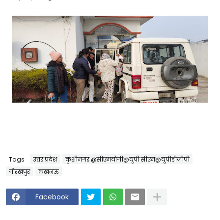
Tags
उत्तर प्रदेश
कुशीनगर @सीएमयोगी@यूपी सीएम@यूपीडीजीपी
गोरखपुर
लखनऊ
Facebook