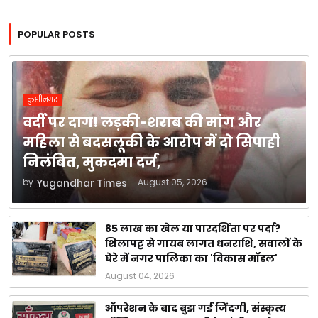
POPULAR POSTS
कुशीनगर
वर्दी पर दाग! लड़की-शराब की मांग और
महिला से बदसलूकी के आरोप में दो सिपाही
निलंबित, मुकदमा दर्ज,
by
Yugandhar Times
-
August 05, 2026
85 लाख का खेल या पारदर्शिता पर पर्दा?
शिलापट्ट से गायब लागत धनराशि, सवालों के
घेरे में नगर पालिका का 'विकास मॉडल'
August 04, 2026
ऑपरेशन के बाद बुझ गई जिंदगी, संस्कृत्य