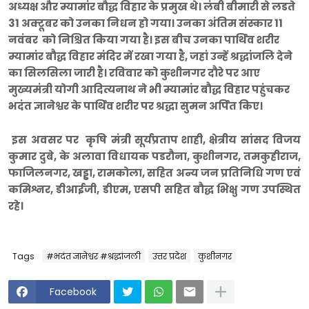
अध्यक्ष और म्यामांर बौद्ध विहार के प्रमुख थे। लंबी बीमारी से लडते
31 अक्टूबर को उनका निधन हो गया। उनका अंतिम संस्कार 11
नवंबर को निश्चित किया गया है। इस बीच उनका पार्थिव शरीर
म्यामांर बौद्ध विहार मंदिर में रखा गया है, जहां उन्हें श्रद्धांजलि देने
का सिलसिला जारी है। रविवार को कुशीनगर दौरे पर आए
मुख्यमंत्री योगी आदित्यनाथ ने भी म्यामांर बौद्ध विहार पहुंचकर
भदंत ज्ञानेश्वर के पार्थिव शरीर पर श्रद्धा सुमन अर्पित किए।
इस अवसर पर कृषि मंत्री सूर्यप्रताप शाही, क्षेत्रीय सांसद विजय
कुमार दुबे, के अलावा विधायक पडरौना, कुशीनगर, तमकुहीराज,
फाजिलनगर, खड्डा, रामकोला, सहित अन्य जन प्रतिनिधि गण एवं
कमिश्नर, डीआईजी, डीएम, एसपी सहित बौद्ध भिक्षु गण उपस्थित
रहे।
Tags
#भदंत ज्ञानेश्वर #श्रद्धांजली
उत्तर प्रदेश
कुशीनगर
Facebook