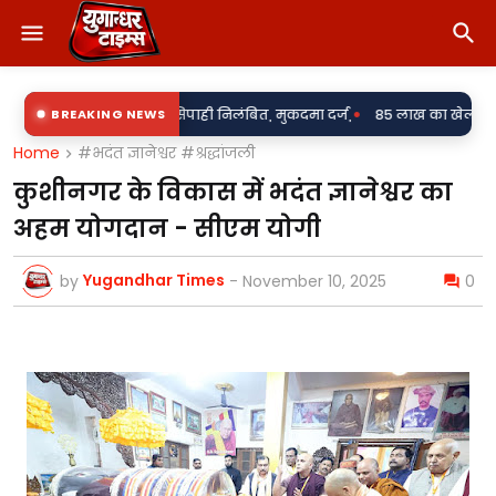
•
े आरोप में दो सिपाही निलंबित, मुकदमा दर्ज,
BREAKING NEWS
85 लाख का खेल या पारदर्शिता पर 
Home
#भदंत ज्ञानेश्वर #श्रद्धांजली
कुशीनगर के विकास में भदंत ज्ञानेश्वर का
अहम योगदान - सीएम योगी
Yugandhar Times
by
-
November 10, 2025
0