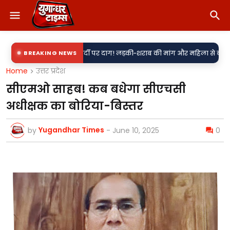
•
सवाल
वर्दी पर दाग! लड़की-शराब की मांग और महिला से बदसलूकी के आरोप में दो 
BREAKING NEWS
Home
उत्तर प्रदेश
सीएमओ साहब! कब बधेगा सीएचसी
अधीक्षक का बोरिया-बिस्तर
Yugandhar Times
by
-
June 10, 2025
0