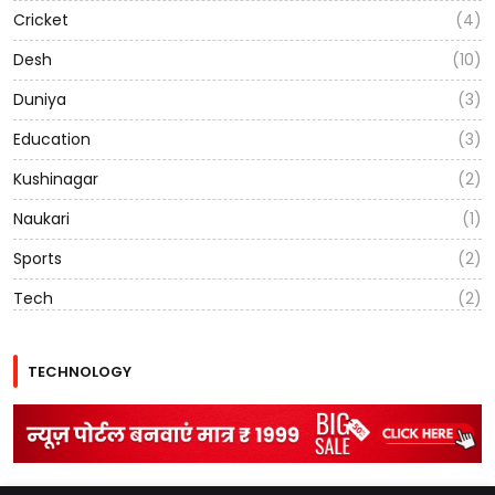
Cricket
(4)
Desh
(10)
Duniya
(3)
Education
(3)
Kushinagar
(2)
Naukari
(1)
Sports
(2)
Tech
(2)
TECHNOLOGY