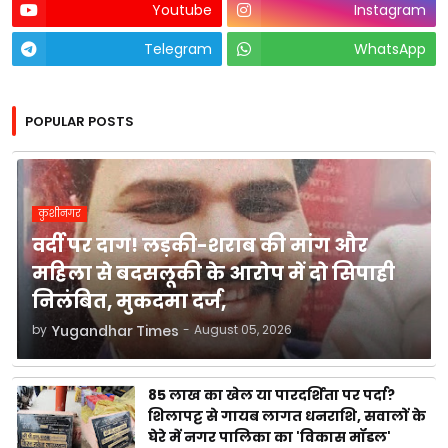
Youtube
Instagram
Telegram
WhatsApp
POPULAR POSTS
कुशीनगर
वर्दी पर दाग! लड़की-शराब की मांग और
महिला से बदसलूकी के आरोप में दो सिपाही
निलंबित, मुकदमा दर्ज,
by
Yugandhar Times
-
August 05, 2026
85 लाख का खेल या पारदर्शिता पर पर्दा?
शिलापट्ट से गायब लागत धनराशि, सवालों के
घेरे में नगर पालिका का 'विकास मॉडल'