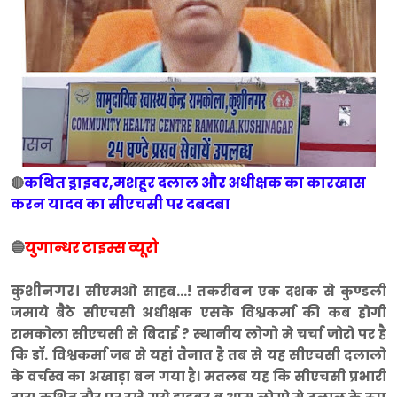
कथित ड्राइवर,मशहूर दलाल और अधीक्षक का कारखास
🔴
करन यादव का सीएचसी पर दबदबा
🔵
युगान्धर टाइम्स व्यूरो
कुशीनगर।
सीएमओ साहब...! तकरीबन एक दशक से कुण्डली
जमाये बैठे सीएचसी अधीक्षक एसके विश्वकर्मा की कब होगी
रामकोला सीएचसी से बिदाई ? स्थानीय लोगो मे चर्चा जोरो पर है
कि डाॅ. विश्वकर्मा जब से यहां तैनात है तब से यह सीएचसी दलालो
के वर्चस्व का अखाड़ा बन गया है। मतलब यह कि सीएचसी प्रभारी