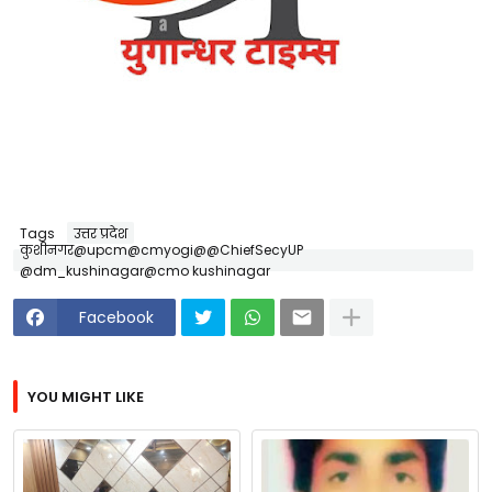
Tags
उत्तर प्रदेश
कुशीनगर@upcm@cmyogi@@ChiefSecyUP
@dm_kushinagar@cmo kushinagar
Facebook
YOU MIGHT LIKE