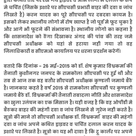
द्वारा कथित तौर पर रखे गये ड्राइवर व आम लोगो मे दलाल के रुप
मे चर्चित (जिसके इशारे पर सीएचसी प्रभारी बाहर की दवा व जांच
लिखते है) करन यादव का पूरे सीएचसी पर दबदबा कायम है।
इसको लेकर स्थानीय लोगो में रोष व्याप्त है जो पूर्व मे फूट चुका है
और आगे भी फूटने की संभावना है। स्थानीय लोगो का कहना है
कि शासनादेश को ठेंगा दिखाकर अंगद की पांव की तरह जमे
सीएचसी अधीक्षक को यहां से हटाया नही गया तो वह
जिलाधिकारी व सीएमओ कार्यालय पर धरना प्रदर्शन करेगें।
बतादे कि दिनांक - 26 मई-2015 को डाॅ. शेष कुमार विश्वकर्मा की
तैनाती कुशीनगर जनपद के रामकोला सीएचसी पर हुई थी और
तब से आज तक वह बतौर सीएचसी अधीक्षक कुण्डली जमाये बैठे
है। जानकार कहते है वर्ष 2015 से रामकोला सीएचसी पर कुण्डली
जमाये बैठे डाॅ. विश्वकर्मा की तैनाती तबादला नीति और शासनादेश
का खुला उलंघन का एक मिसाल है। यही वजह है कि वह ओपीडी मे
बैठकर बाहर की महंगी दवा व जांच लिखने से गुरेज नही करते है।
सूत्रो की माने तो सीएचसी अधीक्षक डाॅ. विश्वकर्मा बाहर की महंगी
दवा व जांच अपने कथित ड्राइवर व चर्चित दलाल करन यादव के
इशारे पर लिखते है। सूत्रो का यह भी दावा है कि टू कार्लर पर अपने