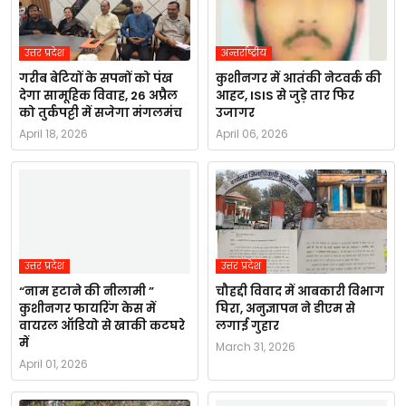
उत्तर प्रदेश
अन्तर्राष्ट्रीय
गरीब बेटियों के सपनों को पंख
कुशीनगर में आतंकी नेटवर्क की
देगा सामूहिक विवाह, 26 अप्रैल
आहट, ISIS से जुड़े तार फिर
को तुर्कपट्टी में सजेगा मंगलमंच
उजागर
April 18, 2026
April 06, 2026
उत्तर प्रदेश
उत्तर प्रदेश
“नाम हटाने की नीलामी ”
चौहद्दी विवाद में आबकारी विभाग
कुशीनगर फायरिंग केस में
घिरा, अनुज्ञापन ने डीएम से
वायरल ऑडियो से खाकी कटघरे
लगाई गुहार
में
March 31, 2026
April 01, 2026