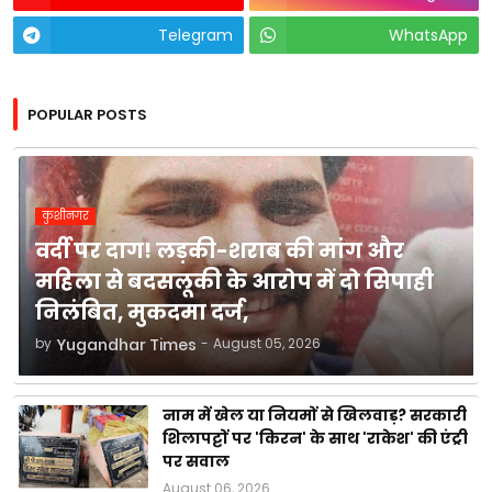
Telegram
WhatsApp
POPULAR POSTS
कुशीनगर
वर्दी पर दाग! लड़की-शराब की मांग और
महिला से बदसलूकी के आरोप में दो सिपाही
निलंबित, मुकदमा दर्ज,
by
Yugandhar Times
-
August 05, 2026
नाम में खेल या नियमों से खिलवाड़? सरकारी
शिलापट्टों पर 'किरन' के साथ 'राकेश' की एंट्री
पर सवाल
August 06, 2026