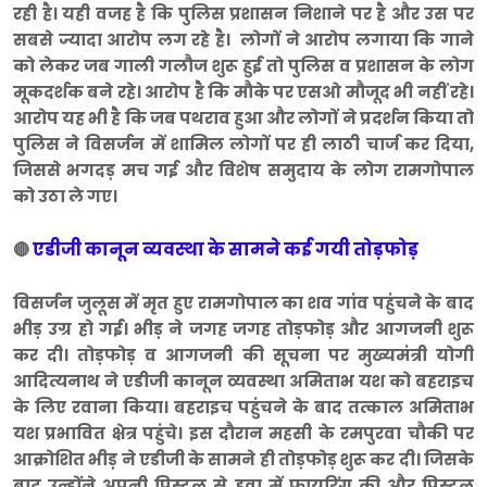
रही है। यही वजह है कि पुलिस प्रशासन निशाने पर है और उस पर
सबसे ज्यादा आरोप लग रहे है। लोगों ने आरोप लगाया कि गाने
को लेकर जब गाली गलौज शुरू हुई तो पुलिस व प्रशासन के लोग
मूकदर्शक बने रहे। आरोप है कि मौके पर एसओ मौजूद भी नहीं रहे।
आरोप यह भी है कि जब पथराव हुआ और लोगों ने प्रदर्शन किया तो
पुलिस ने विसर्जन में शामिल लोगों पर ही लाठी चार्ज कर दिया,
जिससे भगदड़ मच गई और विशेष समुदाय के लोग रामगोपाल
को उठा ले गए।
एडीजी कानून व्यवस्था के सामने कई गयी तोड़फोड़
🔴
विसर्जन जुलूस में मृत हुए रामगोपाल का शव गांव पहुंचने के बाद
भीड़ उग्र हो गई। भीड़ ने जगह जगह तोड़फोड़ और आगजनी शुरू
कर दी। तोड़फोड़ व आगजनी की सूचना पर मुख्यमंत्री योगी
आदित्यनाथ ने एडीजी कानून व्यवस्था अमिताभ यश को बहराइच
के लिए रवाना किया। बहराइच पहुंचने के बाद तत्काल अमिताभ
यश प्रभावित क्षेत्र पहुंचे। इस दौरान महसी के रमपुरवा चौकी पर
आक्रोशित भीड़ ने एडीजी के सामने ही तोड़फोड़ शुरू कर दी। जिसके
बाद उन्होंने अपनी पिस्टल से हवा में फायरिंग की और पिस्टल