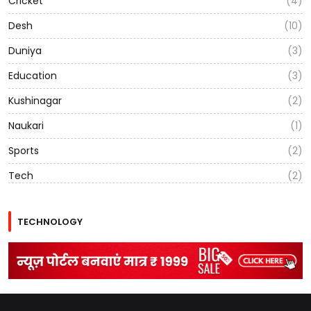
Cricket
(4)
Desh
(10)
Duniya
(3)
Education
(3)
Kushinagar
(2)
Naukari
(1)
Sports
(2)
Tech
(2)
TECHNOLOGY