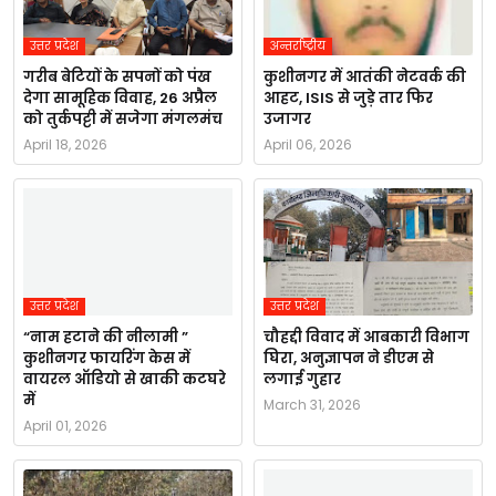
उत्तर प्रदेश
अन्तर्राष्ट्रीय
गरीब बेटियों के सपनों को पंख
कुशीनगर में आतंकी नेटवर्क की
देगा सामूहिक विवाह, 26 अप्रैल
आहट, ISIS से जुड़े तार फिर
को तुर्कपट्टी में सजेगा मंगलमंच
उजागर
April 18, 2026
April 06, 2026
उत्तर प्रदेश
उत्तर प्रदेश
“नाम हटाने की नीलामी ”
चौहद्दी विवाद में आबकारी विभाग
कुशीनगर फायरिंग केस में
घिरा, अनुज्ञापन ने डीएम से
वायरल ऑडियो से खाकी कटघरे
लगाई गुहार
में
March 31, 2026
April 01, 2026