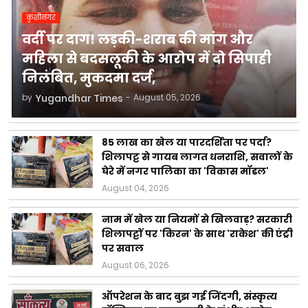
कुशीनगर
वर्दी पर दाग! लड़की-शराब की मांग और
महिला से बदसलूकी के आरोप में दो सिपाही
निलंबित, मुकदमा दर्ज,
by
Yugandhar Times
-
August 05, 2026
85 लाख का खेल या पारदर्शिता पर पर्दा?
शिलापट्ट से गायब लागत धनराशि, सवालों के
घेरे में नगर पालिका का 'विकास मॉडल'
August 04, 2026
नाम में खेल या नियमों से खिलवाड़? सरकारी
शिलापट्टों पर 'किरन' के साथ 'राकेश' की एंट्री
पर सवाल
August 06, 2026
ऑपरेशन के बाद बुझ गई जिंदगी, संस्कृत्य