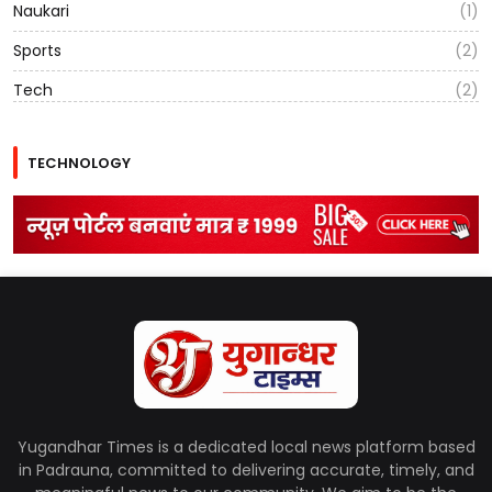
Naukari
(1)
Sports
(2)
Tech
(2)
TECHNOLOGY
Yugandhar Times is a dedicated local news platform based
in Padrauna, committed to delivering accurate, timely, and