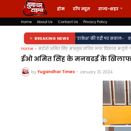
होम
टॉप न्यूज़
राज्य-शहर
Home
About Us
Contact Us
Privacy Policy
•
ापट्टों पर 'किरन' के साथ 'राकेश' की एंट्री पर सवाल
BREAKING NEWS
वर्दी पर दाग! लड
Home
#ईओ अमित सिंह #प्रमुख सचिव नगर विकास #यूपी 
ईओ अमित सिंह के मनबढई के खिलाफ बोर्
Yugandhar Times
by
-
January 31, 2024