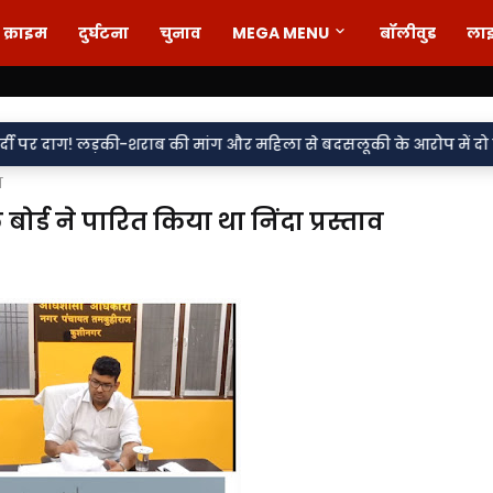
क्राइम
दुर्घटना
चुनाव
MEGA MENU
बॉलीवुड
ला
़की-शराब की मांग और महिला से बदसलूकी के आरोप में दो सिपाही निलंबित,
ग
ड ने पारित किया था निंदा प्रस्ताव