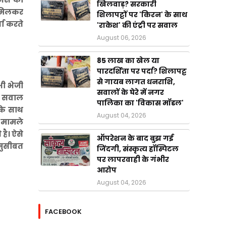
खिलवाड़? सरकारी
े मिलकर
शिलापट्टों पर 'किरन' के साथ
चा करते
'राकेश' की एंट्री पर सवाल
August 06, 2026
85 लाख का खेल या
पारदर्शिता पर पर्दा? शिलापट्ट
से गायब लागत धनराशि,
भी भेजी
सवालों के घेरे में नगर
ै। सवाल
पालिका का 'विकास मॉडल'
 के साथ
August 04, 2026
े मामले
है। ऐसे
ऑपरेशन के बाद बुझ गई
 मुसीबत
जिंदगी, संस्कृत्य हॉस्पिटल
पर लापरवाही के गंभीर
आरोप
August 04, 2026
FACEBOOK