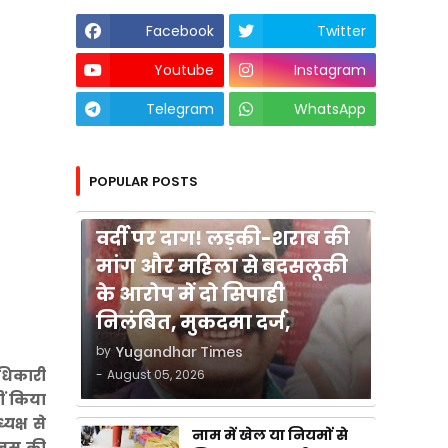
Facebook
Twitter
Youtube
Instagram
Telegram
WhatsApp
POPULAR POSTS
कुशीनगर
वर्दी पर दाग! लड़की-शराब की
मांग और महिला से बदसलूकी
के आरोप में दो सिपाही
निलंबित, मुकदमा दर्ज,
by
Yugandhar Times
अधिकारी
-
August 05, 2026
ीं किया
यक्ष से
नाम में खेल या नियमों से
ानस की