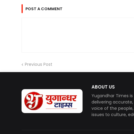
POST A COMMENT
Previous Post
ABOUT US
Yugandhar Times is 
delivering accurate
voice of the people
issues to culture, e