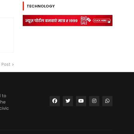
TECHNOLOGY
 Post
 to
the
civic