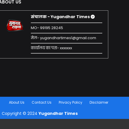
ABOUT US
संचालक - Yugandhar Times
MO- 99195 28245
मेल- yugandhartimes1@gmail.com
कार्यालय का पता- xxxxxxx
About Us
Contact Us
Privacy Policy
Disclaimer
Copyright © 2024
Yugandhar Times