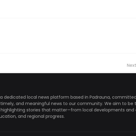
Next
a dedicated local news platform based in Padrauna, committed
, timely, and meaningful news to our community. We aim to be 
, highlighting stories that matter—from local developments and 
ducation, and regional progress.