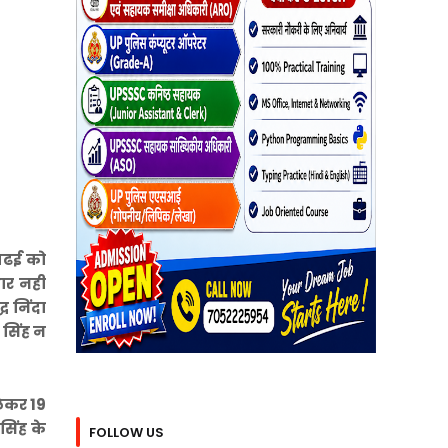
बढई को
धार नही
ध निंदा
 सिंह न
लेकर 19
सिंह के
FOLLOW US