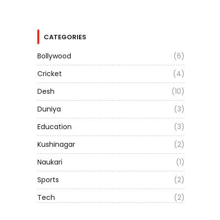
CATEGORIES
Bollywood
(6)
Cricket
(4)
Desh
(10)
Duniya
(3)
Education
(3)
Kushinagar
(2)
Naukari
(1)
Sports
(2)
Tech
(2)