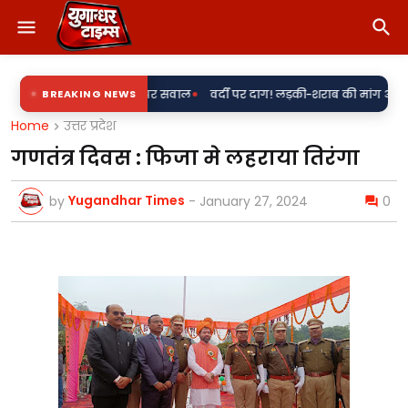
•
की एंट्री पर सवाल
BREAKING NEWS
वर्दी पर दाग! लड़की-शराब की मांग और महिला से बदसलूकी के
Home
उत्तर प्रदेश
गणतंत्र दिवस : फिजा मे लहराया तिरंगा
Yugandhar Times
by
-
January 27, 2024
0