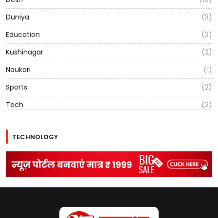
Duniya
(3)
Education
(3)
Kushinagar
(2)
Naukari
(1)
Sports
(2)
Tech
(2)
TECHNOLOGY