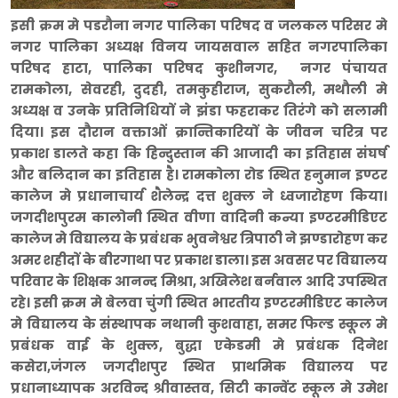
इसी क्रम मे पडरौना नगर पालिका परिषद व जलकल परिसर मे
नगर पालिका अध्यक्ष विनय जायसवाल सहित नगरपालिका
परिषद हाटा, पालिका परिषद कुशीनगर, नगर पंचायत
रामकोला, सेवरही, दुदही, तमकुहीराज, सुकरौली, मथौली मे
अध्यक्ष व उनके प्रतिनिधियों ने झंडा फहराकर तिरंगे को सलामी
दिया। इस दौरान वक्ताओं क्रान्तिकारियों के जीवन चरित्र पर
प्रकाश डालते कहा कि हिन्दुस्तान की आजादी का इतिहास संघर्ष
और बलिदान का इतिहास है। रामकोला रोड स्थित हनुमान इण्टर
कालेज मे प्रधानाचार्य शैलेन्द्र दत्त शुक्ल ने ध्वजारोहण किया।
जगदीशपुरम कालोनी स्थित वीणा वादिनी कन्या इण्टरमीडिएट
कालेज मे विद्यालय के प्रबंधक भुवनेश्वर त्रिपाठी ने झण्डारोहण कर
अमर शहीदों के बीरगाथा पर प्रकाश डाला। इस अवसर पर विद्यालय
परिवार के शिक्षक आनन्द मिश्रा, अखिलेश बर्नवाल आदि उपस्थित
रहे। इसी क्रम मे बेलवा चुंगी स्थित भारतीय इण्टरमीडिएट कालेज
मे विद्यालय के संस्थापक नथानी कुशवाहा, समर फिल्ड स्कूल मे
प्रबंधक वाई के शुक्ल, बुद्धा एकेडमी मे प्रबंधक दिनेश
कसेरा,जंगल जगदीशपुर स्थित प्राथमिक विद्यालय पर
प्रधानाध्यापक अरविन्द श्रीवास्तव, सिटी कान्वेंट स्कूल मे उमेश