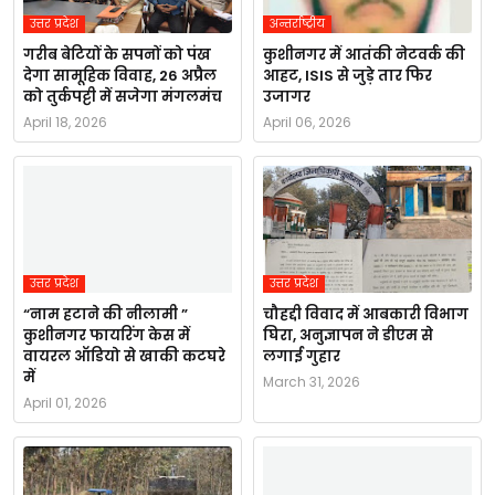
उत्तर प्रदेश
अन्तर्राष्ट्रीय
गरीब बेटियों के सपनों को पंख
कुशीनगर में आतंकी नेटवर्क की
देगा सामूहिक विवाह, 26 अप्रैल
आहट, ISIS से जुड़े तार फिर
को तुर्कपट्टी में सजेगा मंगलमंच
उजागर
April 18, 2026
April 06, 2026
उत्तर प्रदेश
उत्तर प्रदेश
“नाम हटाने की नीलामी ”
चौहद्दी विवाद में आबकारी विभाग
कुशीनगर फायरिंग केस में
घिरा, अनुज्ञापन ने डीएम से
वायरल ऑडियो से खाकी कटघरे
लगाई गुहार
में
March 31, 2026
April 01, 2026