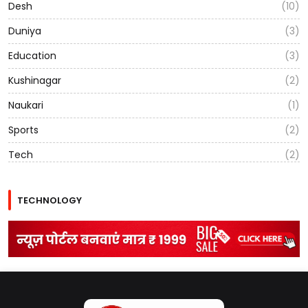
Desh
(10)
Duniya
(3)
Education
(3)
Kushinagar
(2)
Naukari
(1)
Sports
(2)
Tech
(2)
TECHNOLOGY