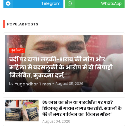
Telegram
WhatsApp
POPULAR POSTS
कुशीनगर
वर्दी पर दाग! लड़की-शराब की मांग और
महिला से बदसलूकी के आरोप में दो सिपाही
निलंबित, मुकदमा दर्ज,
by
Yugandhar Times
-
August 05, 2026
85 लाख का खेल या पारदर्शिता पर पर्दा?
शिलापट्ट से गायब लागत धनराशि, सवालों के
घेरे में नगर पालिका का 'विकास मॉडल'
August 04, 2026