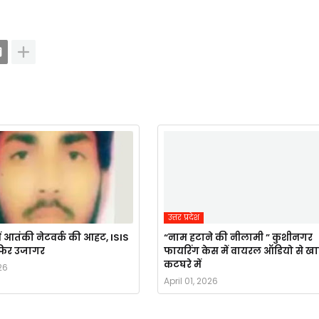
उत्तर प्रदेश
ं आतंकी नेटवर्क की आहट, ISIS
“नाम हटाने की नीलामी ” कुशीनगर
र फिर उजागर
फायरिंग केस में वायरल ऑडियो से ख
कटघरे में
26
April 01, 2026