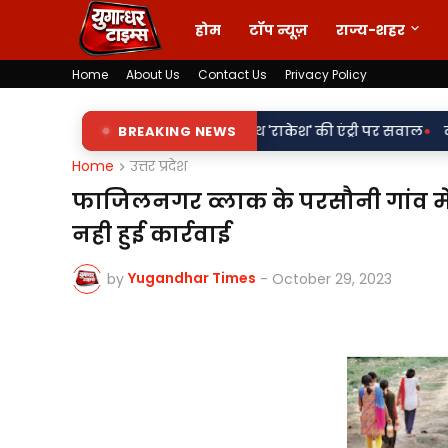
होम
टॉप न्यूज़
राज्य-शहर
Home
About Us
Contact Us
Privacy Policy
•
ं पर 'किरन' के साथ 'राकेश' की एंट्री पर सवाल
BREAKING NEWS
वर्दी पर दाग! लड़की-शर
Home
उत्तर प्रदेश
फाजिलनगर व्लाक के परसौनी गांव मे 
नही हुई कार्रवाई
Yugandhar Times
by
-
October 29, 2023