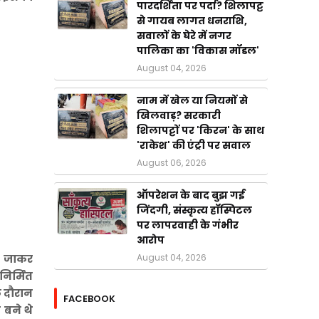
पारदर्शिता पर पर्दा? शिलापट्ट
से गायब लागत धनराशि,
सवालों के घेरे में नगर
पालिका का 'विकास मॉडल'
August 04, 2026
नाम में खेल या नियमों से
खिलवाड़? सरकारी
शिलापट्टों पर 'किरन' के साथ
'राकेश' की एंट्री पर सवाल
August 06, 2026
ऑपरेशन के बाद बुझ गई
जिंदगी, संस्कृत्य हॉस्पिटल
पर लापरवाही के गंभीर
आरोप
August 04, 2026
ोर जाकर
निर्मित
े दौरान
FACEBOOK
 बने थे