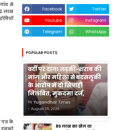
ांव मे
Facebook
Twitter
 12 लाख
दोषियों
Youtube
Instagram
Telegram
WhatsApp
POPULAR POSTS
कुशीनगर
वर्दी पर दाग! लड़की-शराब की
मांग और महिला से बदसलूकी
के आरोप में दो सिपाही
निलंबित, मुकदमा दर्ज,
by
Yugandhar Times
-
August 05, 2026
पत्र के
85 लाख का खेल या
ी। इसको