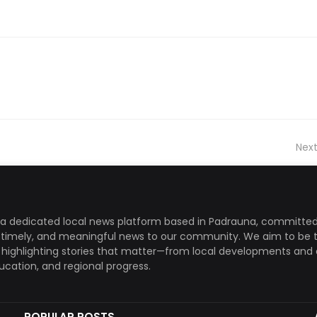
Next
a dedicated local news platform based in Padrauna, committed
, timely, and meaningful news to our community. We aim to be 
, highlighting stories that matter—from local developments and 
ducation, and regional progress.
POPULAR POSTS