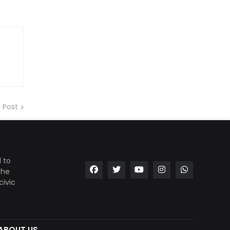
 Post
 to
the
civic
ABOUT US