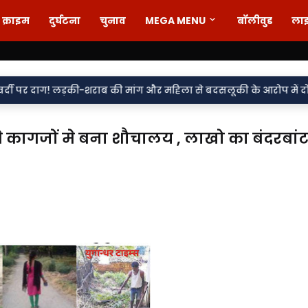
क्राइम
दुर्घटना
चुनाव
MEGA MENU
बॉलीवुड
ला
ाब की मांग और महिला से बदसलूकी के आरोप में दो सिपाही निलंबित, मुकदम
कागजों मे बना शौचालय , लाखो का बंदरबांट