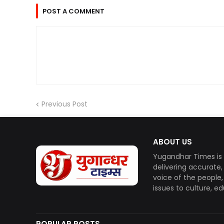
POST A COMMENT
Previous Post
ABOUT US
Yugandhar Times is 
delivering accurate
voice of the people
issues to culture, e
POPULAR POSTS