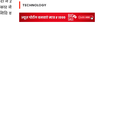
दी ने 2
TECHNOLOGY
रकार ने
निधि व