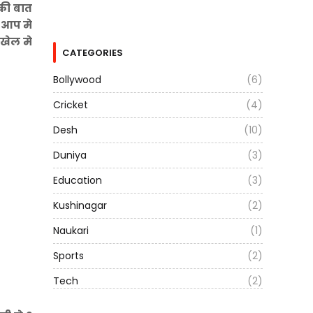
 की बात
े आप मे
 खेल मे
CATEGORIES
Bollywood
(6)
Cricket
(4)
Desh
(10)
Duniya
(3)
Education
(3)
Kushinagar
(2)
Naukari
(1)
Sports
(2)
Tech
(2)