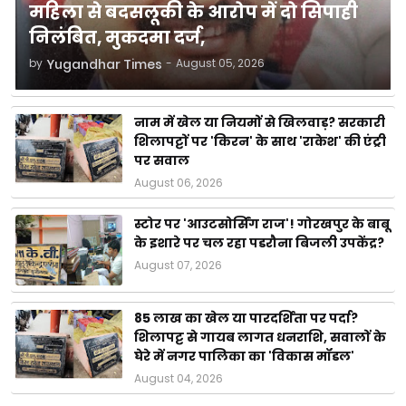
महिला से बदसलूकी के आरोप में दो सिपाही
निलंबित, मुकदमा दर्ज,
by
Yugandhar Times
-
August 05, 2026
नाम में खेल या नियमों से खिलवाड़? सरकारी
शिलापट्टों पर 'किरन' के साथ 'राकेश' की एंट्री
पर सवाल
August 06, 2026
स्टोर पर 'आउटसोर्सिंग राज'! गोरखपुर के बाबू
के इशारे पर चल रहा पडरौना बिजली उपकेंद्र?
August 07, 2026
85 लाख का खेल या पारदर्शिता पर पर्दा?
शिलापट्ट से गायब लागत धनराशि, सवालों के
घेरे में नगर पालिका का 'विकास मॉडल'
August 04, 2026