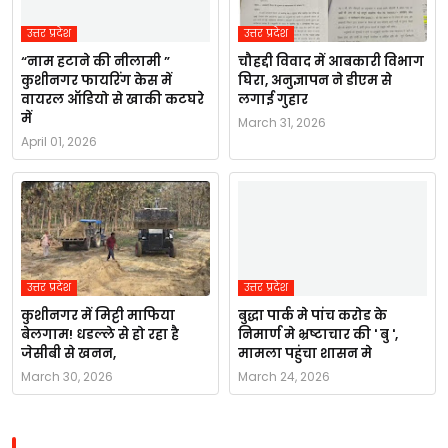
उत्तर प्रदेश
उत्तर प्रदेश
“नाम हटाने की नीलामी ”
चौहद्दी विवाद में आबकारी विभाग
कुशीनगर फायरिंग केस में
घिरा, अनुज्ञापन ने डीएम से
वायरल ऑडियो से खाकी कटघरे
लगाई गुहार
में
March 31, 2026
April 01, 2026
उत्तर प्रदेश
उत्तर प्रदेश
कुशीनगर में मिट्टी माफिया
बुद्धा पार्क मे पांच करोड के
बेलगाम! धडल्ले से हो रहा है
निमार्ण मे भ्रष्टाचार की ' बु ',
जेसीबी से खनन,
मामला पहुंचा शासन मे
March 30, 2026
March 24, 2026