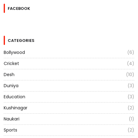
FACEBOOK
CATEGORIES
Bollywood
(6)
Cricket
(4)
Desh
(10)
Duniya
(3)
Education
(3)
Kushinagar
(2)
Naukari
(1)
Sports
(2)