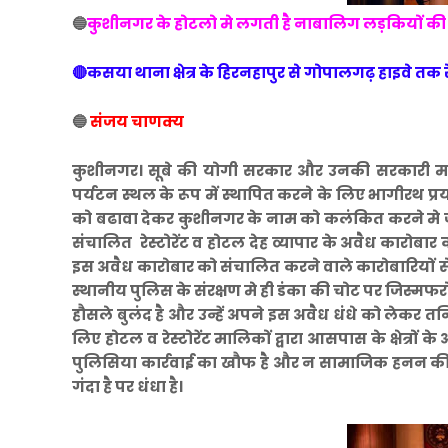
🔵
कुशीनगर के होटलो मे लगती है नाबालिग लड़कियों की
🔴
कसया थाना क्षेत्र के हिरनहापुर से गोपालगढ़ हाइवे तक रेस
🔵
संजय चाणक्य
कुशीनगर। सूबे की योगी सरकार और उनकी सरकारी मशीन
पर्यटन स्थल के रूप में स्थापित करने के लिए भागीरथ प्
को बढावा देकर कुशीनगर के नाम को कलंकित करने मे जुटे हु
संचालित रेस्टोरेंट व होटल देह व्यापार के अवैध कारोबार 
इस अवैध कारोबार को संचालित करने वाले कारोबारियों से अ
स्थानीय पुलिस के संरक्षण मे ही डंका की चोट पर जिस्मफरो
हौसले बुलंद है और उन्हें अपने इस अवैध धंधे को लेकर त
लिए होटल व रेस्टोरेंट मालिकों द्वारा आसपास के क्षेत्रो
पुलिसिया कार्रवाई का खौफ है और न सामाजिक हनन की चिं
गंदा है पर धंधा है।