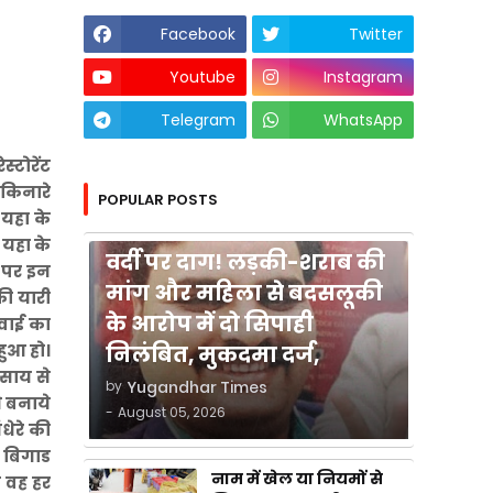
Facebook
Twitter
Youtube
Instagram
Telegram
WhatsApp
स्टोरेंट
 किनारे
POPULAR POSTS
 यहा के
कुशीनगर
 यहा के
वर्दी पर दाग! लड़की-शराब की
य पर इन
मांग और महिला से बदसलूकी
की यारी
के आरोप में दो सिपाही
रवाई का
हुआ हो।
निलंबित, मुकदमा दर्ज,
वसाय से
by
Yugandhar Times
े बनाये
-
August 05, 2026
धेरे की
 बिगाड
नाम में खेल या नियमों से
 वह हर