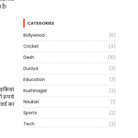
 है।
CATEGORIES
Bollywood
(6)
Cricket
(4)
Desh
(10)
Duniya
(3)
Education
(3)
लड़कियां
Kushinagar
(2)
ो रुपये
Naukari
(1)
डवर्ड का
Sports
(2)
Tech
(2)