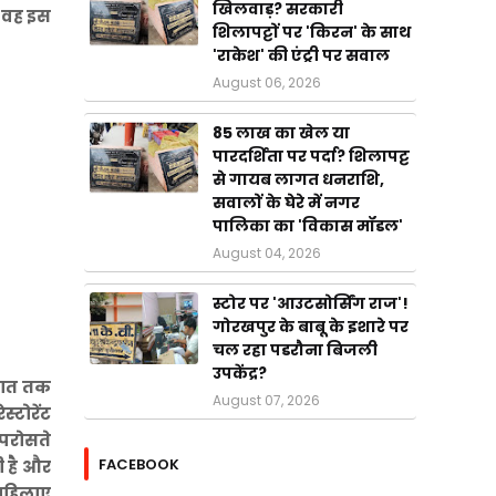
खिलवाड़? सरकारी
ै वह इस
शिलापट्टों पर 'किरन' के साथ
'राकेश' की एंट्री पर सवाल
August 06, 2026
85 लाख का खेल या
पारदर्शिता पर पर्दा? शिलापट्ट
से गायब लागत धनराशि,
सवालों के घेरे में नगर
पालिका का 'विकास मॉडल'
August 04, 2026
स्टोर पर 'आउटसोर्सिंग राज'!
गोरखपुर के बाबू के इशारे पर
चल रहा पडरौना बिजली
उपकेंद्र?
 रात तक
August 07, 2026
्टोरेंट
 परोसते
FACEBOOK
ी है और
 महिलाए