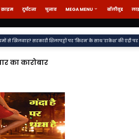
क्राइम
दुर्घटना
चुनाव
MEGA MENU
बॉलीवुड
ला
•
लापट्टों पर 'किरन' के साथ 'राकेश' की एंट्री पर सवाल
वर्दी पर दाग! ल
ापार का कारोबार