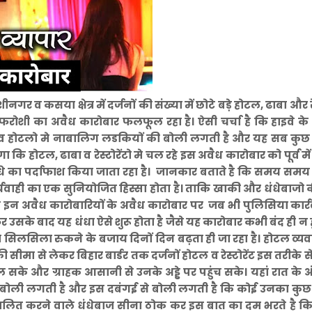
गर व कसया क्षेत्र में दर्जनों की संख्या में छोटे बड़े होटल, ढाबा और रे
मफरोशी का अवैध कारोबार फलफूल रहा है। ऐसी चर्चा है कि हाइवे के
रेंट व होटलो मे नाबालिग लडकियों की बोली लगती है और यह सब कुछ
ा कि होटल, ढाबा व रेस्टोरेंटो मे चल रहे इस अवैध कारोबार को पूर्व में
ध धंधे का पर्दाफाश किया जाता रहा है। जानकार बताते है कि समय सम
्यवाही का एक सुनियोजित हिस्सा होता है। ताकि खाकी और धंधेबाजो 
ि इन अवैध कारोबारियों के अवैध कारोबार पर जब भी पुलिसिया कार्
 उसके बाद यह धंधा ऐसे शुरू होता है जैसे यह कारोबार कभी बंद ही न 
ा सिलसिला रुकने के बजाय दिनों दिन बढ़ता ही जा रहा है। होटल व्य
ी सीमा से लेकर बिहार बार्डर तक दर्जनों होटल व रेस्टोरेंट इस तरीके स
सके और ग्राहक आसानी से उनके अड्डे पर पहुंच सके। यहां रात के अं
की बोली लगती है और इस दबंगई से बोली लगती है कि कोई उनका कुछ
चालित करने वाले धंधेबाज सीना ठोक कर इस बात का दम भरते है कि