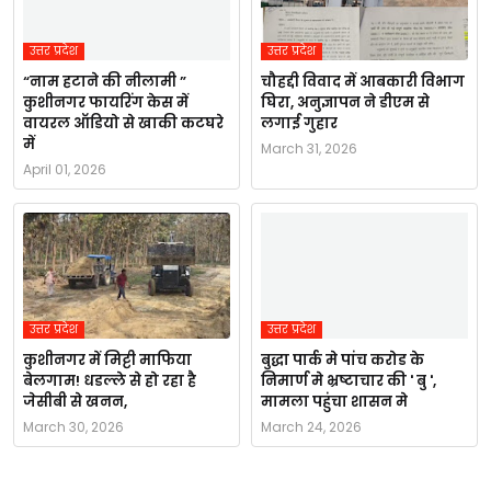
उत्तर प्रदेश
उत्तर प्रदेश
“नाम हटाने की नीलामी ”
चौहद्दी विवाद में आबकारी विभाग
कुशीनगर फायरिंग केस में
घिरा, अनुज्ञापन ने डीएम से
वायरल ऑडियो से खाकी कटघरे
लगाई गुहार
में
March 31, 2026
April 01, 2026
उत्तर प्रदेश
उत्तर प्रदेश
कुशीनगर में मिट्टी माफिया
बुद्धा पार्क मे पांच करोड के
बेलगाम! धडल्ले से हो रहा है
निमार्ण मे भ्रष्टाचार की ' बु ',
जेसीबी से खनन,
मामला पहुंचा शासन मे
March 30, 2026
March 24, 2026