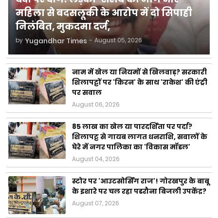
महिला से बदसलूकी के आरोप में दो सिपाही
निलंबित, मुकदमा दर्ज,
by
Yugandhar Times
-
August 05, 2026
नाम में खेल या नियमों से खिलवाड़? सरकारी
शिलापट्टों पर 'किरन' के साथ 'राकेश' की एंट्री
पर सवाल
August 06, 2026
85 लाख का खेल या पारदर्शिता पर पर्दा?
शिलापट्ट से गायब लागत धनराशि, सवालों के
घेरे में नगर पालिका का 'विकास मॉडल'
August 04, 2026
स्टोर पर 'आउटसोर्सिंग राज'! गोरखपुर के बाबू
के इशारे पर चल रहा पडरौना बिजली उपकेंद्र?
August 07, 2026