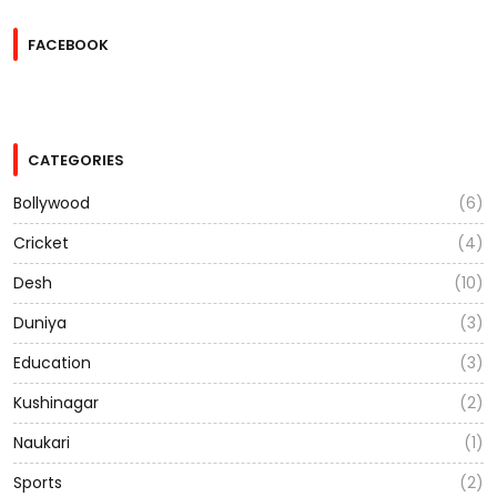
FACEBOOK
CATEGORIES
Bollywood
(6)
Cricket
(4)
Desh
(10)
Duniya
(3)
Education
(3)
Kushinagar
(2)
Naukari
(1)
Sports
(2)