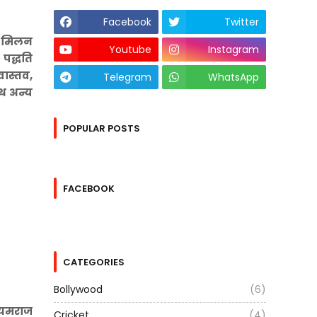
Facebook
Twitter
ा, मिलन
Youtube
Instagram
 पद्धति
ीवास्तव,
Telegram
WhatsApp
ाथ अन्य
POPULAR POSTS
FACEBOOK
CATEGORIES
Bollywood
(6)
। यमराज
Cricket
(4)