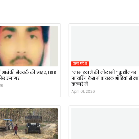
उत्तर प्रदेश
ं आतंकी नेटवर्क की आहट, ISIS
“नाम हटाने की नीलामी ” कुशीनगर
र फिर उजागर
फायरिंग केस में वायरल ऑडियो से ख
कटघरे में
26
April 01, 2026