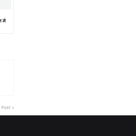
न मे
 Post