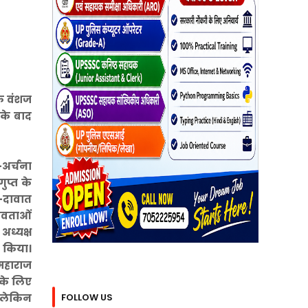
 के वंशज
 के बाद
-अर्चना
ुप्त के
म-दावात
देवताओं
अध्यक्ष
त किया।
 महाराज
 के लिए
FOLLOW US
ै लेकिन