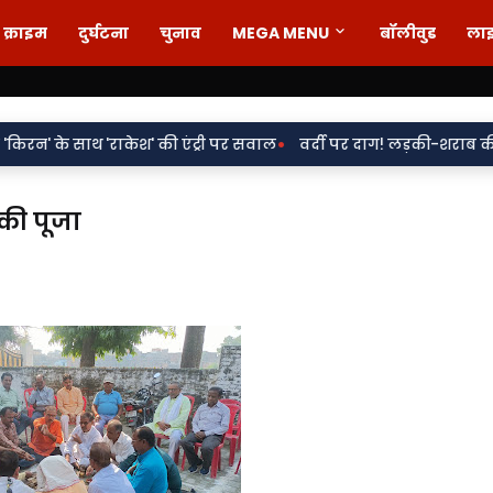
क्राइम
दुर्घटना
चुनाव
MEGA MENU
बॉलीवुड
ला
•
ाकेश' की एंट्री पर सवाल
वर्दी पर दाग! लड़की-शराब की मांग और महिला 
की पूजा