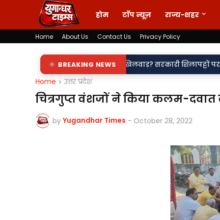
होम
टॉप न्यूज़
राज्य-शहर
Home
About Us
Contact Us
Privacy Policy
ाम में खेल या नियमों से खिलवाड़? सरकारी शिलापट्टों पर 'किरन' के साथ 'र
BREAKING NEWS
Home
उत्तर प्रदेश
चित्रगुप्त वंशजों ने किया कलम-दवात 
Yugandhar Times
by
-
October 28, 2022