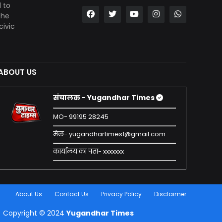
 to
the
civic
ABOUT US
संचालक - Yugandhar Times
MO- 99195 28245
मेल- yugandhartimes1@gmail.com
कार्यालय का पता- xxxxxxx
About Us
Contact Us
Privacy Policy
Disclaimer
Copyright © 2024
Yugandhar Times