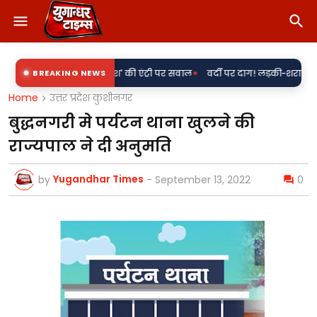
•
रन' के साथ 'राकेश' की एंट्री पर सवाल
BREAKING NEWS
वर्दी पर दाग! लड़की-शराब की मांग और मह
Home
उत्तर प्रदेश कुशीनगर
बुद्धनगरी मे पर्यटन थाना खुलने की
राज्यपाल ने दी अनुमति
Yugandhar Times
by
-
September 13, 2022
0