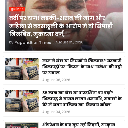
कुशीनगर
वर्दी पर दाग! लड़की-शराब की मांग और
महिला से बदसलूकी के आरोप में दो सिपाही
निलंबित, मुकदमा दर्ज,
by
Yugandhar Times
-
August 05, 2026
नाम में खेल या नियमों से खिलवाड़? सरकारी
शिलापट्टों पर 'किरन' के साथ 'राकेश' की एंट्री
पर सवाल
August 06, 2026
85 लाख का खेल या पारदर्शिता पर पर्दा?
शिलापट्ट से गायब लागत धनराशि, सवालों के
घेरे में नगर पालिका का 'विकास मॉडल'
August 04, 2026
ऑपरेशन के बाद बुझ गई जिंदगी, संस्कृत्य