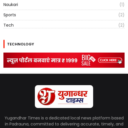
Naukari
(1)
Sports
(2)
Tech
(2)
TECHNOLOGY
Yugandhar Times is a dedicated local news platform based
in Padrauna, committed to delivering accurate, timely, and