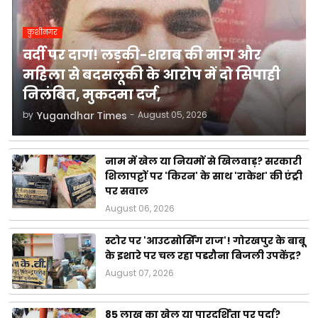
कुशीनगर
वर्दी पर दाग! लड़की-शराब की मांग और
महिला से बदसलूकी के आरोप में दो सिपाही
निलंबित, मुकदमा दर्ज,
by
Yugandhar Times
-
August 05, 2026
नाम में खेल या नियमों से खिलवाड़? सरकारी
शिलापट्टों पर 'किरन' के साथ 'राकेश' की एंट्री
पर सवाल
August 06, 2026
स्टोर पर 'आउटसोर्सिंग राज'! गोरखपुर के बाबू
के इशारे पर चल रहा पडरौना बिजली उपकेंद्र?
August 07, 2026
85 लाख का खेल या पारदर्शिता पर पर्दा?