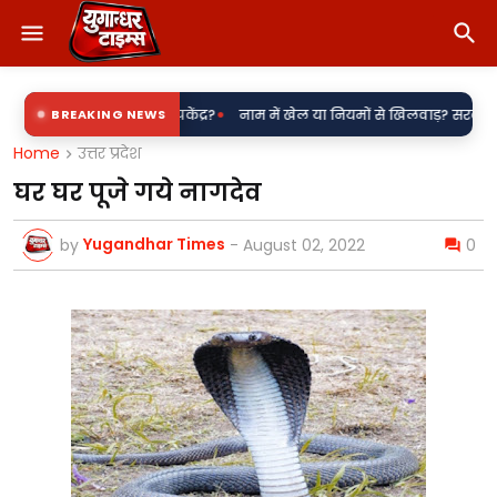
•
रौना बिजली उपकेंद्र?
BREAKING NEWS
नाम में खेल या नियमों से खिलवाड़? सरकारी शिलापट्टों पर '
Home
उत्तर प्रदेश
घर घर पूजे गये नागदेव
Yugandhar Times
by
-
August 02, 2022
0