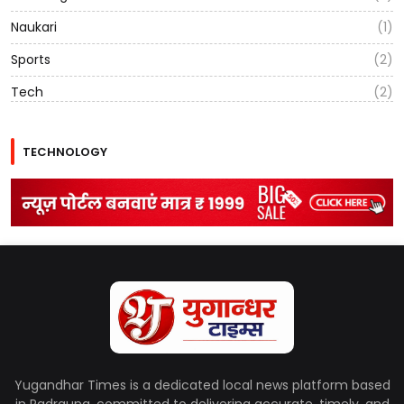
Naukari
(1)
Sports
(2)
Tech
(2)
TECHNOLOGY
Yugandhar Times is a dedicated local news platform based
in Padrauna, committed to delivering accurate, timely, and