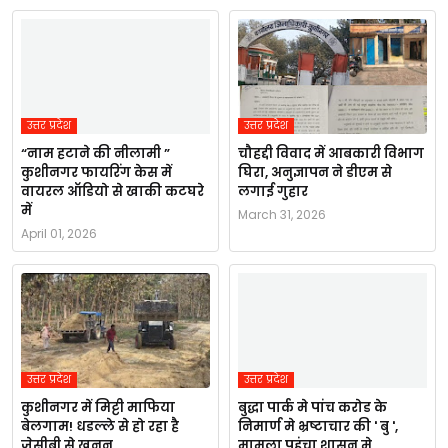
उत्तर प्रदेश
उत्तर प्रदेश
“नाम हटाने की नीलामी ”
चौहद्दी विवाद में आबकारी विभाग
कुशीनगर फायरिंग केस में
घिरा, अनुज्ञापन ने डीएम से
वायरल ऑडियो से खाकी कटघरे
लगाई गुहार
में
March 31, 2026
April 01, 2026
उत्तर प्रदेश
उत्तर प्रदेश
कुशीनगर में मिट्टी माफिया
बुद्धा पार्क मे पांच करोड के
बेलगाम! धडल्ले से हो रहा है
निमार्ण मे भ्रष्टाचार की ' बु ',
जेसीबी से खनन,
मामला पहुंचा शासन मे