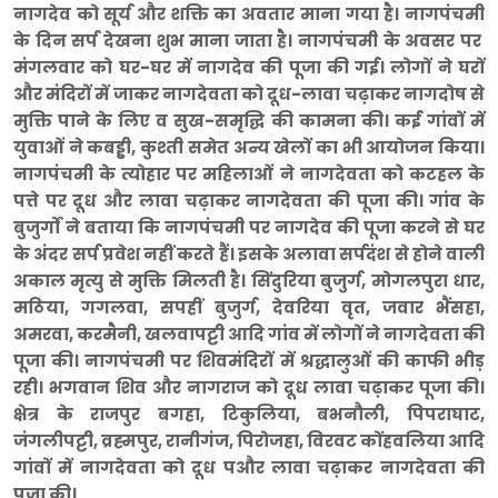
नागदेव को सूर्य और शक्ति का अवतार माना गया है। नागपंचमी
के दिन सर्प देखना शुभ माना जाता है। नागपंचमी के अवसर पर
मंगलवार को घर-घर में नागदेव की पूजा की गई। लोगों ने घरों
और मंदिरों में जाकर नागदेवता को दूध-लावा चढ़ाकर नागदोष से
मुक्ति पाने के लिए व सुख-समृद्घि की कामना की। कई गांवों में
युवाओं ने कबड्डी, कुश्ती समेत अन्य खेलों का भी आयोजन किया।
नागपंचमी के त्योहार पर महिलाओं ने नागदेवता को कटहल के
पत्ते पर दूध और लावा चढ़ाकर नागदेवता की पूजा की। गांव के
बुजुर्गों ने बताया कि नागपंचमी पर नागदेव की पूजा करने से घर
के अंदर सर्प प्रवेश नहीं करते हैं। इसके अलावा सर्पदंश से होने वाली
अकाल मृत्यु से मुक्ति मिलती है। सिंदुरिया बुजुर्ग, मोगलपुरा धार,
मठिया, गगलवा, सपहीं बुजुर्ग, देवरिया वृत, जवार भैंसहा,
अमरवा, करमैनी, खलवापट्टी आदि गांव में लोगों ने नागदेवता की
पूजा की। नागपंचमी पर शिवमंदिरों में श्रद्धालुओं की काफी भीड़
रही। भगवान शिव और नागराज को दूध लावा चढ़ाकर पूजा की।
क्षेत्र के राजपुर बगहा, टिकुलिया, बभनौली, पिपराघाट,
जंगलीपट्टी, व्रह्मपुर, रानीगंज, पिरोजहा, विरवट कोंहवलिया आदि
गांवों में नागदेवता को दूध पऔर लावा चढ़ाकर नागदेवता की
पूजा की।