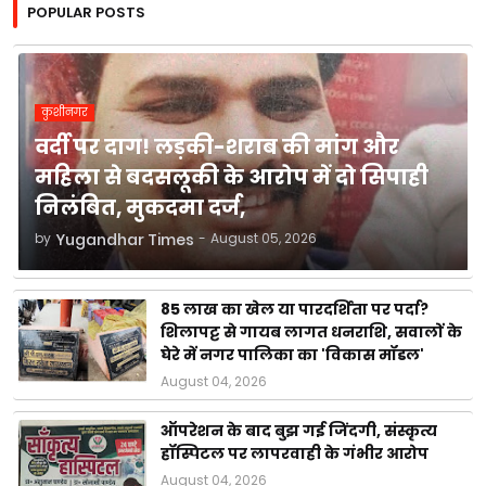
POPULAR POSTS
कुशीनगर
वर्दी पर दाग! लड़की-शराब की मांग और
महिला से बदसलूकी के आरोप में दो सिपाही
निलंबित, मुकदमा दर्ज,
by
Yugandhar Times
-
August 05, 2026
85 लाख का खेल या पारदर्शिता पर पर्दा?
शिलापट्ट से गायब लागत धनराशि, सवालों के
घेरे में नगर पालिका का 'विकास मॉडल'
August 04, 2026
ऑपरेशन के बाद बुझ गई जिंदगी, संस्कृत्य
हॉस्पिटल पर लापरवाही के गंभीर आरोप
August 04, 2026