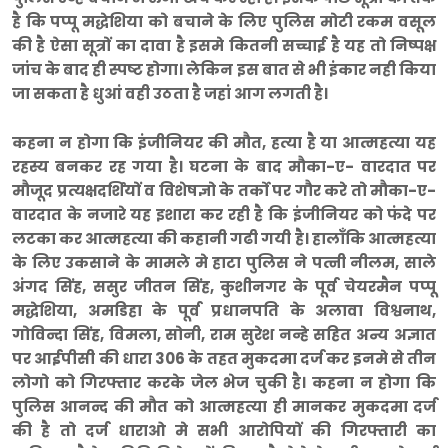
है कि पप्पू मद्धेशिया को बचाने के लिए पुलिस मोटी रकम वसूल
की है ऐसा सूत्रों का दावा है इसमे कितनी सच्चाई है यह तो निष्पक्ष
जांच के बाद ही स्पष्ट होगा। लेकिन इस बात से भी इंकार नही किया
जा सकता है धुआं वही उठता है जहां आग लगती है।
कहना न होगा कि इंजीनियर की मौत, हत्या है या आत्महत्या यह
रहस्य बनकर रह गया है। घटना के बाद मौका-ए- वारदात पर
मौजूद प्रत्यक्षदर्शियों व विशेषज्ञो के तर्को पर गौर करे तो मौका-ए-
वारदात के नजारे यह इशारा कर रही है कि इंजीनियर को फंदे पर
लटका कर आत्महत्या की कहानी गढी गयी है। हालाँकि आत्महत्या
के लिए उकसाने के मामले मे हाटा पुलिस ने पत्नी नीलम, साले
अंगद सिंह, ससुर जीतन सिंह, कुशीनगर के पूर्व चेयरमैन पप्पू
मद्धेशिया, अमडिहा के पूर्व प्रधानपति के अलावा विश्वनाथ,
गोविन्दा सिंह, विमला, सोनी, राम सुरेश नन्हे सहित अन्य अज्ञात
पर आईपीसी की धारा 306 के तहत मुकदमा दर्ज कर इनमे से तीन
लोगो को गिरफ्तार करके जेल भेज चुकी है। कहना न होगा कि
पुलिस आनन्द की मौत को आत्महत्या ही मानकर मुकदमा दर्ज
की है तो दर्ज धाराओ मे सभी आरोपियों की गिरफ्तारी का