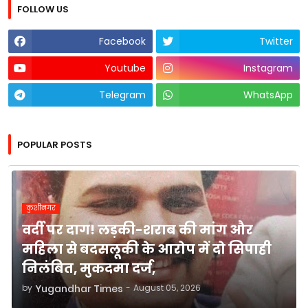
FOLLOW US
Facebook
Twitter
Youtube
Instagram
Telegram
WhatsApp
POPULAR POSTS
कुशीनगर
वर्दी पर दाग! लड़की-शराब की मांग और
महिला से बदसलूकी के आरोप में दो सिपाही
निलंबित, मुकदमा दर्ज,
by
Yugandhar Times
-
August 05, 2026