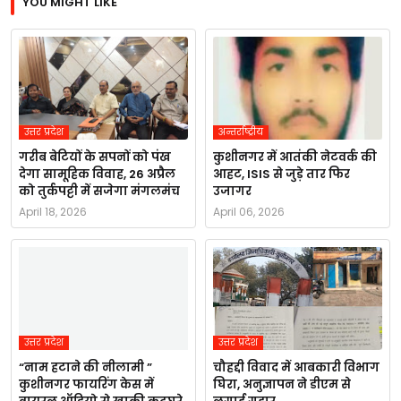
YOU MIGHT LIKE
उत्तर प्रदेश
अन्तर्राष्ट्रीय
गरीब बेटियों के सपनों को पंख
कुशीनगर में आतंकी नेटवर्क की
देगा सामूहिक विवाह, 26 अप्रैल
आहट, ISIS से जुड़े तार फिर
को तुर्कपट्टी में सजेगा मंगलमंच
उजागर
April 18, 2026
April 06, 2026
उत्तर प्रदेश
उत्तर प्रदेश
“नाम हटाने की नीलामी ”
चौहद्दी विवाद में आबकारी विभाग
कुशीनगर फायरिंग केस में
घिरा, अनुज्ञापन ने डीएम से