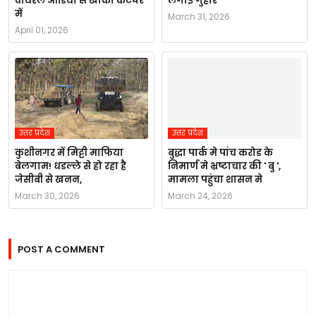
वायरल ऑडियो से खाकी कटघरे
लगाई गुहार
में
March 31, 2026
April 01, 2026
उत्तर प्रदेश
उत्तर प्रदेश
कुशीनगर में मिट्टी माफिया
बुद्धा पार्क मे पांच करोड के
बेलगाम! धडल्ले से हो रहा है
निमार्ण मे भ्रष्टाचार की ' बु ',
जेसीबी से खनन,
मामला पहुंचा शासन मे
March 30, 2026
March 24, 2026
POST A COMMENT