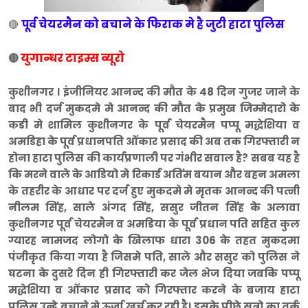
पूर्व चेयरमैन को बचाने के फिराक मे है जुटी हाटा पुलिस
🔴
युगान्धर टाइम्स व्यूरो
🔴
कुशीनगर । इंजीनियर आनन्द की मौत के 48 दिन गुजर जाने के
बाद भी दर्ज मुकदमे मे आनन्द की मौत के प्रमुख जिम्मेदारो के
कडी मे शामिल कुशीनगर के पूर्व चेयरमैन पप्पू मद्धेशिया व
अमडिहा के पूर्व प्रधानपति ओंकार प्रसाद की अब तक गिरफ्तारी न
होना हाटा पुलिस की कार्यप्रणाली पर गंभीर सवाल है? सबब यह है
कि मरने वाले के आडियो मे रिकार्ड अतिंम बयान और बहन अमला
के तहरीर के आधार पर दर्ज हुए मुकदमे मे मृतक आनन्द की पत्नी
नीलम सिंह, साले अंगद सिंह, ससुर जीतन सिंह के अलावा
कुशीनगर पूर्व चेयरमैन व अमडिया के पूर्व प्रधान पति सहित कुल
ग्यारह नामजद लोगो के खिलाफ धारा 306 के तहत मुकदमा
पंजीकृत किया गया है जिसमे पति, साले और ससुर को पुलिस ने
घटना के दुसरे दिन ही गिरफ्तारी कर जेल भेज दिया जबकि पप्पू
मद्धेशिया व ओंकार प्रसाद को गिरफ्तार करने के बजाय हाटा
पुलिस उन्हे बचाने मे ऊर्जा खर्च कर रही है। इसके पीछे सूत्रो का तर्क