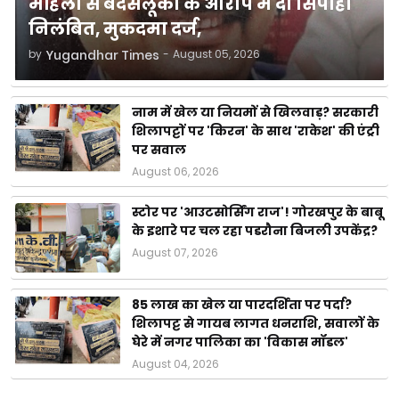
महिला से बदसलूकी के आरोप में दो सिपाही
निलंबित, मुकदमा दर्ज,
by
Yugandhar Times
-
August 05, 2026
नाम में खेल या नियमों से खिलवाड़? सरकारी
शिलापट्टों पर 'किरन' के साथ 'राकेश' की एंट्री
पर सवाल
August 06, 2026
स्टोर पर 'आउटसोर्सिंग राज'! गोरखपुर के बाबू
के इशारे पर चल रहा पडरौना बिजली उपकेंद्र?
August 07, 2026
85 लाख का खेल या पारदर्शिता पर पर्दा?
शिलापट्ट से गायब लागत धनराशि, सवालों के
घेरे में नगर पालिका का 'विकास मॉडल'
August 04, 2026