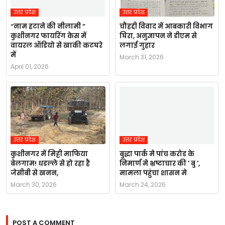
उत्तर प्रदेश
उत्तर प्रदेश
“नाम हटाने की नीलामी ”
चौहद्दी विवाद में आबकारी विभाग
कुशीनगर फायरिंग केस में
घिरा, अनुज्ञापन ने डीएम से
वायरल ऑडियो से खाकी कटघरे
लगाई गुहार
में
March 31, 2026
April 01, 2026
उत्तर प्रदेश
उत्तर प्रदेश
कुशीनगर में मिट्टी माफिया
बुद्धा पार्क मे पांच करोड के
बेलगाम! धडल्ले से हो रहा है
निमार्ण मे भ्रष्टाचार की ' बु ',
जेसीबी से खनन,
मामला पहुंचा शासन मे
March 30, 2026
March 24, 2026
POST A COMMENT