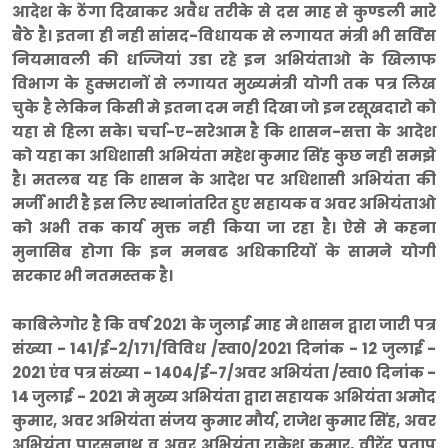
आदेश के ठेंगा दिखाकर अवैध तरीके से दस माह से कुण्डली मारे
बैठे है। इतना ही नही सांसद-विधायक से लगायत मंत्री भी सर्विस
नियमावली की धज्जियां उडा रहे इन अभियंताओ के खिलाफ
विभाग के हुक्मरानों से लगायत मुख्यमंत्री योगी तक पत्र लिख
चुके है लेकिन किसी मे इतना दम नही दिखा जो इन रसूखदारो को
यहा से हिला सके। चर्चा-ए-सरेआम है कि शासन-सत्ता के आदेश
को यहा का अधिशासी अभियंता महेश कुमार सिंह कुछ नही समझे
है। मतलब यह कि शासन के आदेश पर अधिशासी अभियंता की
मर्जी भारी है इस लिए स्थानांतरित हुए सहायक व अवर अभियंताओ
को अभी तक कार्य मुक्त नही किया जा रहा है। ऐसे मे कहना
मुनासिब होगा कि इन मनबढ अधिकारियों के सामने योगी
सरकार भी नतमस्तक है।
काबिलेगोर है कि वर्ष 2021 के जुलाई माह मे शासन द्वारा जारी पत्र
संख्या - 141/ई-2/171/विविध /स्वा0/2021 दिनांक - 12 जुलाई -
2021 एंव पत्र संख्या - 1404/ई-7/अवर अभियंता /स्वा0 दिनांक -
14 जुलाई - 2021 मे मुख्य अभियंता द्वारा सहायक अभियंता अमोद
कुमार, अवर अभियंता संजय कुमार मौर्य, राजेश कुमार सिंह, अवर
अभियंता पारसनाथ व अवर अभियंता राकेश कुमार, वीरेंद्र प्रताप