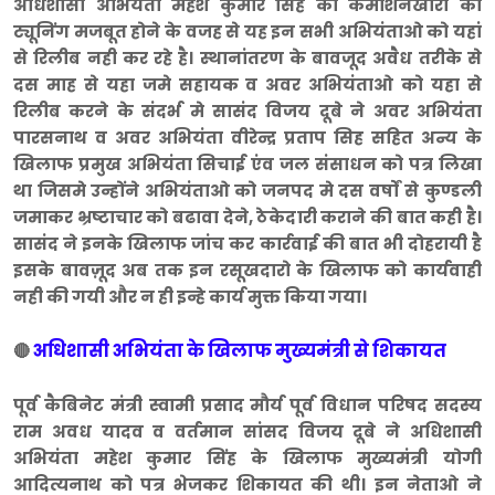
अधिशासी अभियंता महेश कुमार सिंह की कमीशनखोरी की
ट्यूनिंग मजबूत होने के वजह से यह इन सभी अभियंताओ को यहां
से रिलीब नही कर रहे है। स्थानांतरण के बावजूद अवैध तरीके से
दस माह से यहा जमे सहायक व अवर अभियंताओ को यहा से
रिलीब करने के संदर्भ मे सासंद विजय दूबे ने अवर अभियंता
पारसनाथ व अवर अभियंता वीरेन्द्र प्रताप सिह सहित अन्य के
खिलाफ प्रमुख अभियंता सिचाई एंव जल संसाधन को पत्र लिखा
था जिसमे उन्होंने अभियंताओ को जनपद मे दस वर्षों से कुण्डली
जमाकर भ्रष्टाचार को बढावा देने, ठेकेदारी कराने की बात कही है।
सासंद ने इनके खिलाफ जांच कर कार्रवाई की बात भी दोहरायी है
इसके बावज़ूद अब तक इन रसूखदारो के खिलाफ को कार्यवाही
नही की गयी और न ही इन्हे कार्य मुक्त किया गया।
अधिशासी अभियंता के खिलाफ मुख्यमंत्री से शिकायत
🔴
पूर्व कैबिनेट मंत्री स्वामी प्रसाद मौर्य पूर्व विधान परिषद सदस्य
राम अवध यादव व वर्तमान सांसद विजय दूबे ने अधिशासी
अभियंता महेश कुमार सिंह के खिलाफ मुख्यमंत्री योगी
आदित्यनाथ को पत्र भेजकर शिकायत की थी। इन नेताओ ने