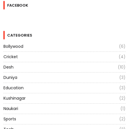
FACEBOOK
CATEGORIES
Bollywood
(6)
Cricket
(4)
Desh
(10)
Duniya
(3)
Education
(3)
Kushinagar
(2)
Naukari
(1)
Sports
(2)