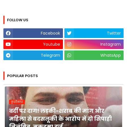
FOLLOW US
Facebook
Twitter
Youtube
Instagram
Telegram
WhatsApp
POPULAR POSTS
कुशीनगर
वर्दी पर दाग! लड़की-शराब की मांग और
महिला से बदसलूकी के आरोप में दो सिपाही
निलंबित, मुकदमा दर्ज,