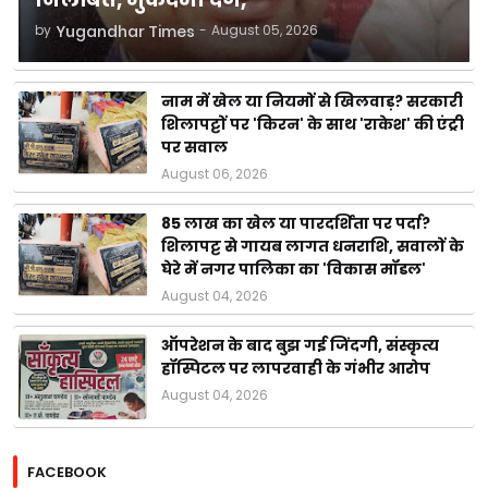
by
Yugandhar Times
-
August 05, 2026
नाम में खेल या नियमों से खिलवाड़? सरकारी
शिलापट्टों पर 'किरन' के साथ 'राकेश' की एंट्री
पर सवाल
August 06, 2026
85 लाख का खेल या पारदर्शिता पर पर्दा?
शिलापट्ट से गायब लागत धनराशि, सवालों के
घेरे में नगर पालिका का 'विकास मॉडल'
August 04, 2026
ऑपरेशन के बाद बुझ गई जिंदगी, संस्कृत्य
हॉस्पिटल पर लापरवाही के गंभीर आरोप
August 04, 2026
FACEBOOK