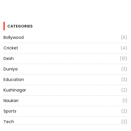
CATEGORIES
Bollywood
(6)
Cricket
(4)
Desh
(10)
Duniya
(3)
Education
(3)
Kushinagar
(2)
Naukari
(1)
Sports
(2)
Tech
(2)