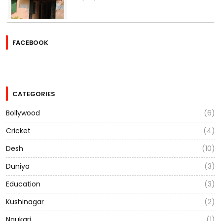
FACEBOOK
CATEGORIES
Bollywood
(6)
Cricket
(4)
Desh
(10)
Duniya
(3)
Education
(3)
Kushinagar
(2)
Naukari
(1)