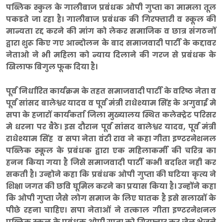
पब्लिक स्कुल के गालीबाज प्रबंधक ओपी गुप्ता का मामला तूल
पकडते जा रहा है। गालीबाज प्रबंधक की गिरफ्तारी व स्कूल की
मान्यता रद्द करने की मांग को लेकर समाजिक व छात्र संगठनों
द्वारा शुरू किए गए आन्दोलन के बाद समाजवादी पार्टी के कद्दावर
नेताओ ने भी महिला को न्याय दिलाने की गरज से प्रबंधक के
खिलाफ बिगुल फूक दिया है।
पूर्व निर्धारित कार्यक्रम के तहत समाजवादी पार्टी के वरिष्ठ नेता व
पूर्व सांसद बालेश्वर यादव व पूर्व मंत्री राधेश्याम सिंह के अगुवाई मे
सपा के हजारों कार्यकर्ता जिला मुख्यालय स्थित कलेक्ट्रेट परिसर
मे धरना पर बैठे। इस दौरान पूर्व सांसद बालेश्वर यादव, पूर्व मंत्री
राधेश्याम सिंह व सपा नेता वंटी राव ने कहा गीता इण्टरनेशनल
पब्लिक स्कूल के प्रबंधक द्वारा एक महिलाकर्मी की चरित्र का
हनन किया गया है जिसे समाजवादी पार्टी कभी बर्दाश्त नही कर
सकती है। उन्होने कहा कि प्रबंधक ओपी गुप्ता की घटिया कृत्य ने
शिक्षा जगत की छवि घूमिल करने का प्रयास किया है। उन्होंने कहा
कि ओपी गुप्ता जैसे लोग समाज के लिए घातक है इसे सलाखों के
पीछे रहना चाहिए। सपा नेताओं ने तत्काल गीता इण्टरनेशनल
पब्लिक स्कूल के प्रबंधक ओपी गुप्ता को गिरफ्तार कर जेल भेजने