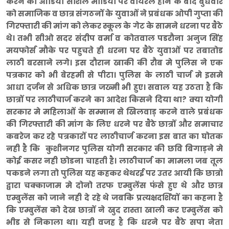
करने का आडियो सोशल मीडिया पर वायरल होने के बाद बुधवार
को समाजिक व छात्र संगठनों के युवाओं ने प्रबंधक ओपी गुप्ता की
गिरफ्तारी की मांग को लेकर स्कूल के गेट के सामने धरना पर बैठे
थे। तभी सीओ सदर संदीप वर्मा व कोतवाल पडरौना अनुज सिंह
मयफोर्स मौके पर पहुचते ही धरना पर बैठे युवाओं पर तबातोड
लाठी बरसाने लगे। इस दौरान खाकी की रौब मे पुलिस ने एक
पत्रकार को भी बेरहमी से पीटा। पुलिस के लाठी चार्ज मे इसमे
आधा दर्जन से अधिक छात्र जख्मी भी हुए। सवाल यह उठता है कि
छात्रों पर लाठीचार्ज करने का आदेश किसने दिया था? क्या योगी
सरकार मे महिलाओं के सम्मान से खिलवाड़ करने वाले प्रबंधक
की गिरफ्तारी की मांग के लिए धरने पर बैठे छात्रों और समाचार
कबरेज कर रहे पत्रकारों पर लाठीचार्ज करना इस बात का घोतक
नही है कि कुशीनगर पुलिस योगी सरकार की छवि बिगाड़ने मे
कोई कसर नही छोडना चाहती है। लाठीचार्ज का मामला जब तूल
पकडने लगा तो पुलिस यह कहकर थेथरई पर उतर आयी कि छात्रो
द्वारा चक्काजाम मे दोनो तरफ एम्बुलेंस फंसे हुए थे और छात्र
एम्बुलेंस को जाने नही दे रहे थे जबकि प्रत्यक्षदर्शियों का कहना है
कि एम्बुलेंस को देख छात्रों ने खुद रास्ता खाली कर एम्बुलेंस को
भीड से निकाला था। यही वजह है कि धरने पर बैठे सपा नेता