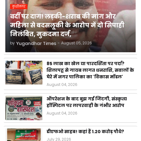
कुशीनगर
वर्दी पर दाग! लड़की-शराब की मांग और
महिला से बदसलूकी के आरोप में दो सिपाही
निलंबित, मुकदमा दर्ज,
by
Yugandhar Times
-
August 05, 2026
85 लाख का खेल या पारदर्शिता पर पर्दा?
शिलापट्ट से गायब लागत धनराशि, सवालों के
घेरे में नगर पालिका का 'विकास मॉडल'
August 04, 2026
ऑपरेशन के बाद बुझ गई जिंदगी, संस्कृत्य
हॉस्पिटल पर लापरवाही के गंभीर आरोप
August 04, 2026
डीएफओ साहब! कहां हैं 1.20 करोड़ पौधे?
July 29, 2026