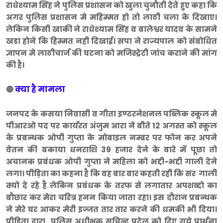
राधेश्याम सिंह ने पुलिस प्रशासन को खुला चुनौती देते हुए कहा कि
अगर पुलिस प्रशासन मे महिम्मत हो तो लाठी चला के दिखाए।
लेकिन किसी खाकी ने राधेश्याम सिंह व बालेश्वर यादव के सामने
खडा होने कि हिम्मत नही दिखाई। सपा ने राज्यपाल को संबोधित
ज्ञापन मे लाठीचार्ज की घटना को मजिस्ट्रेटी जांच कराने की मांग
की है।
क्या है मामला
🔴
जनपद के कसया निवासी व गीता इण्टरनेशनल पब्लिक स्कूल मे
पीआरओ पद पर कार्यरत अंजुम आरा ने बीते 12 अगस्त को स्कूल
के प्रबन्धक ओपी गुप्ता के मोबाइल नम्बर पर फोन कर अपने
वेतन की बकाया धनराशि 39 हजार देने के बारे में पूछा तो
अचानक प्रबंधक ओपी गुप्ता ने महिला को भद्दी-भद्दी गाली देने
लगा। पीड़िता का कहना है कि वह बार बार कहती रही कि सर गाली
क्यो दे रहे है लेकिन प्रबंधक के तरफ से लगातार अपशब्दो का
बौछार कर मेरा चरित्र हनन किया जाता रहा। इस दौरान प्रबन्धक
ने मेरे घर आकर मेरी इज्जत तार तार करने की धमकी भी दिया।
पीडिता द्वारा पुलिस अधीक्षक सचिन्द्र पटेल को दिए गये प्रार्थना