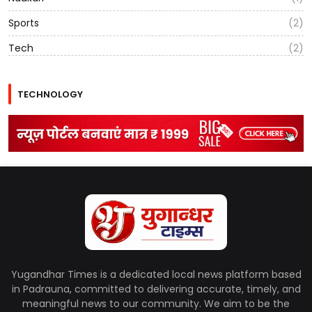
Sports
(2)
Tech
(2)
TECHNOLOGY
Yugandhar Times is a dedicated local news platform based
in Padrauna, committed to delivering accurate, timely, and
meaningful news to our community. We aim to be the