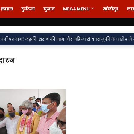
क्राइम
दुर्घटना
चुनाव
MEGA MENU
बॉलीवुड
ला
ड़की-शराब की मांग और महिला से बदसलूकी के आरोप में दो सिपाही निलंबित
्घाटन