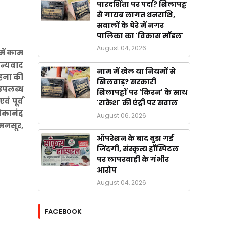
पारदर्शिता पर पर्दा? शिलापट्ट
से गायब लागत धनराशि,
सवालों के घेरे में नगर
पालिका का 'विकास मॉडल'
August 04, 2026
में काम
धन्यवाद
नाम में खेल या नियमों से
ाहना की
खिलवाड़? सरकारी
 उपलब्ध
शिलापट्टों पर 'किरन' के साथ
ं पूर्व
'राकेश' की एंट्री पर सवाल
िवेकानंद
August 06, 2026
मनसूर,
ऑपरेशन के बाद बुझ गई
जिंदगी, संस्कृत्य हॉस्पिटल
पर लापरवाही के गंभीर
आरोप
August 04, 2026
FACEBOOK