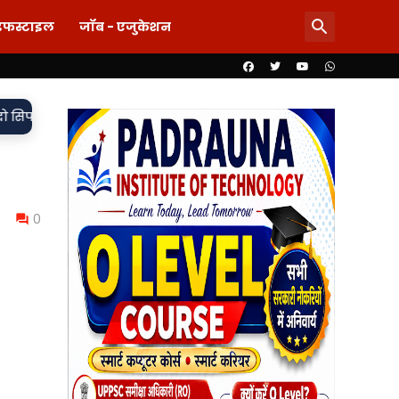
इफस्टाइल
जॉब - एजुकेशन
•
, मुकदमा दर्ज,
85 लाख का खेल या पारदर्शिता पर पर्दा? शिलापट्ट से 
0