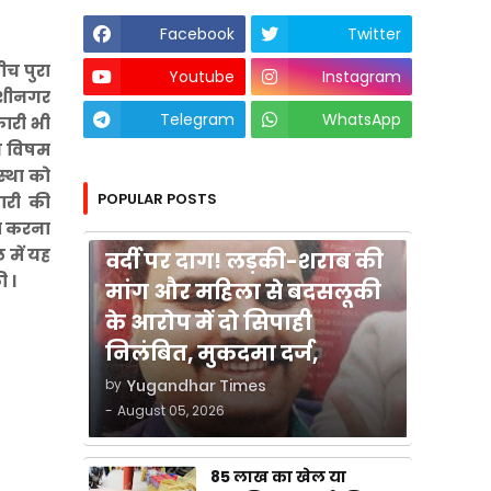
Facebook
Twitter
ीच पुरा
Youtube
Instagram
कुशीनगर
Telegram
WhatsApp
कारी भी
स विषम
स्था को
POPULAR POSTS
ारी की
ला करना
कुशीनगर
 में यह
वर्दी पर दाग! लड़की-शराब की
ी ।
मांग और महिला से बदसलूकी
के आरोप में दो सिपाही
निलंबित, मुकदमा दर्ज,
by
Yugandhar Times
-
August 05, 2026
85 लाख का खेल या