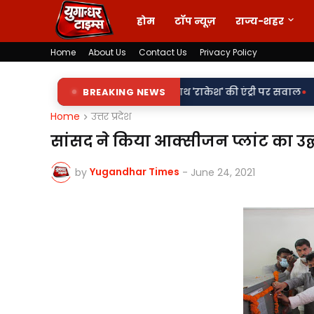
होम
टॉप न्यूज़
राज्य-शहर
Home
About Us
Contact Us
Privacy Policy
•
लापट्टों पर 'किरन' के साथ 'राकेश' की एंट्री पर सवाल
BREAKING NEWS
वर्दी पर दाग! ल
Home
उत्तर प्रदेश
सांसद ने किया आक्सीजन प्लांट का उद
Yugandhar Times
by
-
June 24, 2021