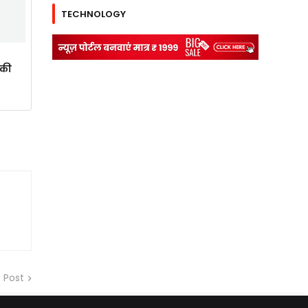
TECHNOLOGY
ाकी
 Post