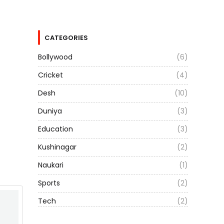
CATEGORIES
Bollywood
(6)
Cricket
(4)
Desh
(10)
Duniya
(3)
Education
(3)
Kushinagar
(2)
Naukari
(1)
Sports
(2)
Tech
(2)