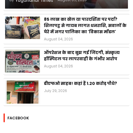
Yugandhar Times
85 लाख का खेल या पारदर्शिता पर पर्दा?
शिलापट्ट से गायब लागत धनराशि, सवालों के
घेरे में नगर पालिका का 'विकास मॉडल'
August 04, 2026
ऑपरेशन के बाद बुझ गई जिंदगी, संस्कृत्य
हॉस्पिटल पर लापरवाही के गंभीर आरोप
August 04, 2026
डीएफओ साहब! कहां हैं 1.20 करोड़ पौधे?
July 29, 2026
FACEBOOK