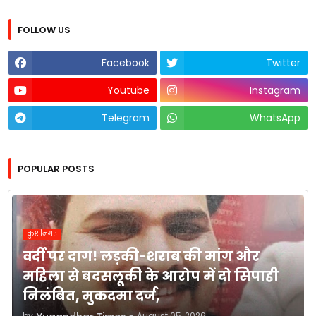
FOLLOW US
Facebook
Twitter
Youtube
Instagram
Telegram
WhatsApp
POPULAR POSTS
कुशीनगर
वर्दी पर दाग! लड़की-शराब की मांग और
महिला से बदसलूकी के आरोप में दो सिपाही
निलंबित, मुकदमा दर्ज,
by
-
August 05, 2026