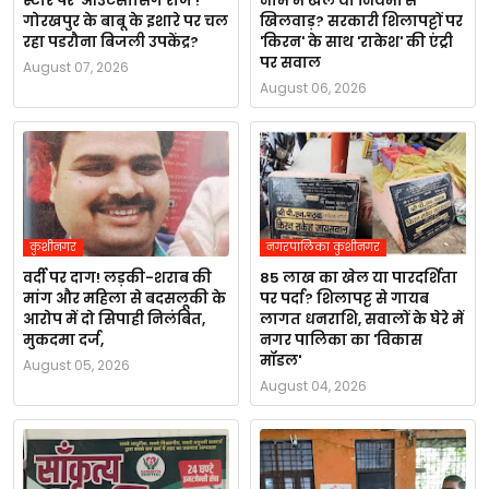
स्टोर पर 'आउटसोर्सिंग राज'!
नाम में खेल या नियमों से
गोरखपुर के बाबू के इशारे पर चल
खिलवाड़? सरकारी शिलापट्टों पर
रहा पडरौना बिजली उपकेंद्र?
'किरन' के साथ 'राकेश' की एंट्री
पर सवाल
August 07, 2026
August 06, 2026
कुशीनगर
नगरपालिका कुशीनगर
वर्दी पर दाग! लड़की-शराब की
85 लाख का खेल या पारदर्शिता
मांग और महिला से बदसलूकी के
पर पर्दा? शिलापट्ट से गायब
आरोप में दो सिपाही निलंबित,
लागत धनराशि, सवालों के घेरे में
मुकदमा दर्ज,
नगर पालिका का 'विकास
मॉडल'
August 05, 2026
August 04, 2026