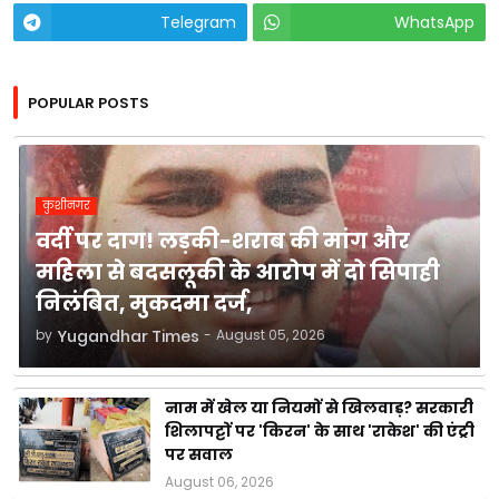
Telegram
WhatsApp
POPULAR POSTS
कुशीनगर
वर्दी पर दाग! लड़की-शराब की मांग और
महिला से बदसलूकी के आरोप में दो सिपाही
निलंबित, मुकदमा दर्ज,
by
Yugandhar Times
-
August 05, 2026
नाम में खेल या नियमों से खिलवाड़? सरकारी
शिलापट्टों पर 'किरन' के साथ 'राकेश' की एंट्री
पर सवाल
August 06, 2026