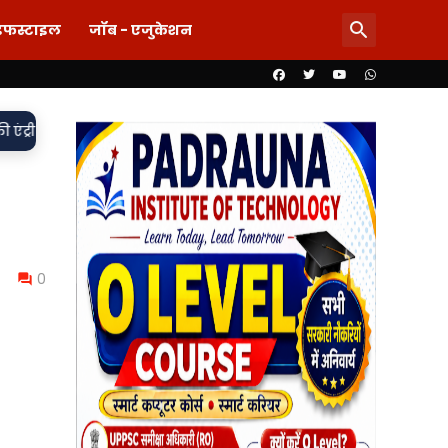
इफस्टाइल
जॉब - एजुकेशन
वर्दी पर दाग! लड़की-शराब की मांग और महिला से बदसलूकी के आरोप में दो
0