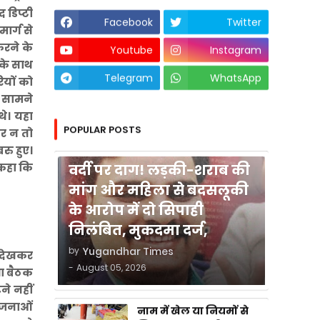
 डिप्टी
Facebook
Twitter
ार्ग से
करने के
Youtube
Instagram
 के साथ
Telegram
WhatsApp
ियों को
े सामने
थे। यहा
POPULAR POSTS
ार न तो
कुशीनगर
रु हुए।
 कहा कि
वर्दी पर दाग! लड़की-शराब की
मांग और महिला से बदसलूकी
के आरोप में दो सिपाही
निलंबित, मुकदमा दर्ज,
by
Yugandhar Times
त देखकर
-
August 05, 2026
षा बैठक
ने नहीं
योजनाओं
नाम में खेल या नियमों से