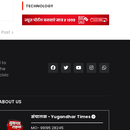
TECHNOLOGY
 Post
 to
the
civic
ABOUT US
संचालक - Yugandhar Times
MO- 99195 28245