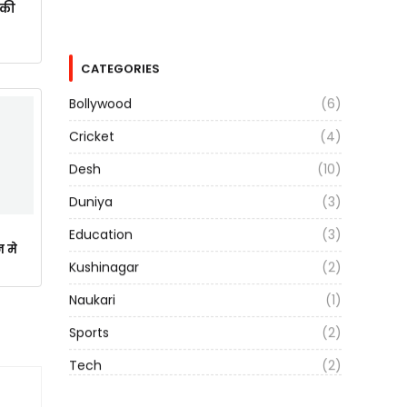
ाकी
CATEGORIES
Bollywood
(6)
Cricket
(4)
Desh
(10)
Duniya
(3)
Education
(3)
न मे
Kushinagar
(2)
Naukari
(1)
Sports
(2)
Tech
(2)