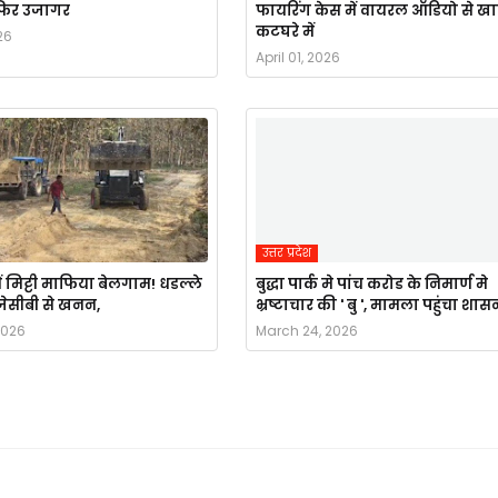
र फिर उजागर
फायरिंग केस में वायरल ऑडियो से ख
कटघरे में
26
April 01, 2026
उत्तर प्रदेश
ं मिट्टी माफिया बेलगाम! धडल्ले
बुद्धा पार्क मे पांच करोड के निमार्ण मे
ै जेसीबी से खनन,
भ्रष्टाचार की ' बु ', मामला पहुंचा शास
2026
March 24, 2026