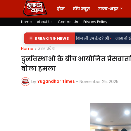
होम
टॉप न्यूज़
राज्य-शहर
Home
About Us
Contact Us
Privacy Policy
•
शारे पर चल रहा पडरौना बिजली उपकेंद्र? औ
BREAKING NEWS
नाम में खेल या नियमों से खि
Home
उत्तर प्रदेश
दुर्व्यवस्थाओ के बीच आयोजित प्रेसवार्त
बोला हमला
Yugandhar Times
by
-
November 25, 2025