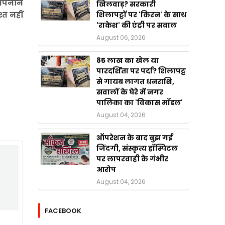
 अपनाने
खिलवाड़? सरकारी
शिलापट्टों पर 'किरन' के साथ
्त नहीं
'राकेश' की एंट्री पर सवाल
August 06, 2026
85 लाख का खेल या
पारदर्शिता पर पर्दा? शिलापट्ट
से गायब लागत धनराशि,
सवालों के घेरे में नगर
पालिका का 'विकास मॉडल'
August 04, 2026
ऑपरेशन के बाद बुझ गई
जिंदगी, संस्कृत्य हॉस्पिटल
पर लापरवाही के गंभीर
आरोप
August 04, 2026
FACEBOOK