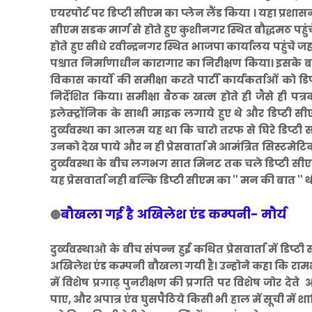
एयरपोर्ट पर डिप्टी सीएम का प्लेन लैंड किया । यहा प्रशा
सीएम सडक मार्ग से होते हुए कुशीनगर स्थित बौद्धमठ पहुंच
होते हुए सीधे रवीन्द्रनगर स्थित भाजपा कार्यालय पहुंचे 
पश्चात निर्माणाधीन कारागार का निरीक्षण किया। इसके ब
विकास कार्यों की समीक्षा करते पार्टी कार्यकर्ताओं को
निर्देशित किया। समीक्षा बैठक खत्म होते ही जैसे ही पत
इलेक्ट्रॉनिक के साथी माइक लगाये हुए थे और डिप्टी सी
दुर्व्यवस्था का आलम यह था कि चारो तरफ से घिरे डिप्टी 
उनको देख पाये और न ही प्रेसवार्ता मे आमंत्रित सिस्टमेटिक
दुर्व्यवस्था के बीच लगभग सात मिनट तक चले डिप्टी सीएम क
यह प्रेसवार्ता नही बल्कि डिप्टी सीएम का '' मन की बात '' 
बौखला गई है अखिलेश एंड कम्पनी- मौर्य
🔴
दुर्व्यवस्थाओ के बीच संपन्न हुई कथित प्रेसवार्ता में डिप
अखिलेश एंड कम्पनी बौखला गयी है। उन्होने कहा कि रामभक्
में विशेष प्रगाढ़ पुनरीक्षण की प्रगति पर विशेष जोर देते
पाए, और अपात्र एंव घुसपैठिये किसी भी हाल में सूची म