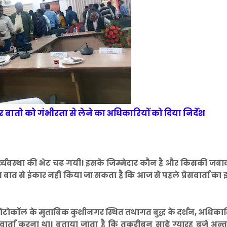
र बातो को गंभीरता से लेने का अधिकारियों को दिया निर्देश
दुर्व्यवस्था की भेट चढ गयी। इसके जिम्मेदार कौन है और किसकी जबावद
इस बात से इंकार नही किया जा सकता है कि आज से पहले प्रेसवार्ता का
रोटोकॉल के मुताबिक कुशीनगर स्थित तथागत बुद्ध के दर्शन, अधिकार
वार्ता करना था। बताया जाता है कि तकरीबन साढे ग्यारह बजे अन्तर्रा