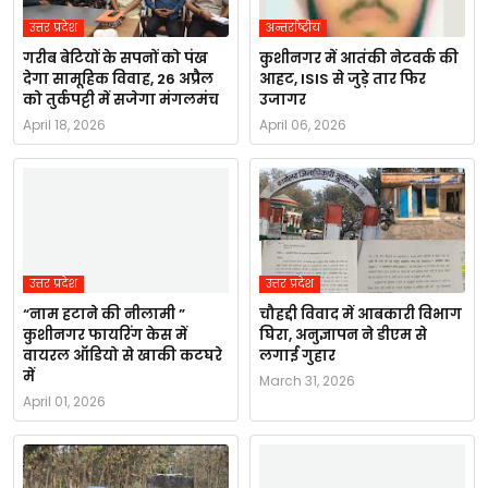
उत्तर प्रदेश
अन्तर्राष्ट्रीय
गरीब बेटियों के सपनों को पंख
कुशीनगर में आतंकी नेटवर्क की
देगा सामूहिक विवाह, 26 अप्रैल
आहट, ISIS से जुड़े तार फिर
को तुर्कपट्टी में सजेगा मंगलमंच
उजागर
April 18, 2026
April 06, 2026
उत्तर प्रदेश
उत्तर प्रदेश
“नाम हटाने की नीलामी ”
चौहद्दी विवाद में आबकारी विभाग
कुशीनगर फायरिंग केस में
घिरा, अनुज्ञापन ने डीएम से
वायरल ऑडियो से खाकी कटघरे
लगाई गुहार
में
March 31, 2026
April 01, 2026