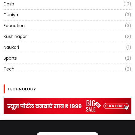
Desh
(10)
Duniya
(3)
Education
(3)
Kushinagar
(2)
Naukari
(1)
Sports
(2)
Tech
(2)
TECHNOLOGY