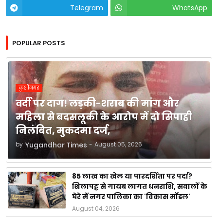
Telegram
WhatsApp
POPULAR POSTS
कुशीनगर
वर्दी पर दाग! लड़की-शराब की मांग और
महिला से बदसलूकी के आरोप में दो सिपाही
निलंबित, मुकदमा दर्ज,
by
Yugandhar Times
-
August 05, 2026
85 लाख का खेल या पारदर्शिता पर पर्दा?
शिलापट्ट से गायब लागत धनराशि, सवालों के
घेरे में नगर पालिका का 'विकास मॉडल'
August 04, 2026