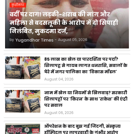
कुशीनगर
वर्दी पर दाग! लड़की-शराब की मांग और
महिला से बदसलूकी के आरोप में दो सिपाही
निलंबित, मुकदमा दर्ज,
by
Yugandhar Times
-
August 05, 2026
85 लाख का खेल या पारदर्शिता पर पर्दा?
शिलापट्ट से गायब लागत धनराशि, सवालों के
घेरे में नगर पालिका का 'विकास मॉडल'
August 04, 2026
नाम में खेल या नियमों से खिलवाड़? सरकारी
शिलापट्टों पर 'किरन' के साथ 'राकेश' की एंट्री
पर सवाल
August 06, 2026
ऑपरेशन के बाद बुझ गई जिंदगी, संस्कृत्य
हॉस्पिटल पर लापरवाही के गंभीर आरोप