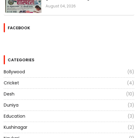
August 04, 2026
FACEBOOK
CATEGORIES
Bollywood
(6)
Cricket
(4)
Desh
(10)
Duniya
(3)
Education
(3)
Kushinagar
(2)