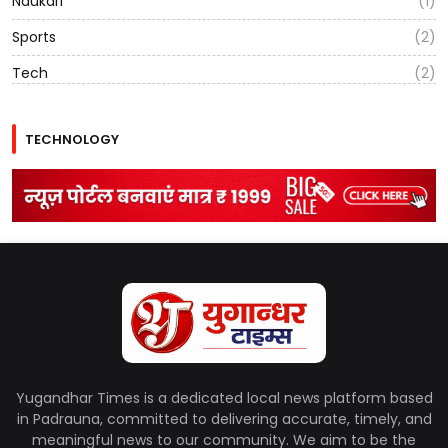
Naukari
(1)
Sports
(2)
Tech
(2)
TECHNOLOGY
Yugandhar Times is a dedicated local news platform based
in Padrauna, committed to delivering accurate, timely, and
meaningful news to our community. We aim to be the