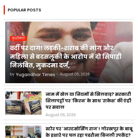
POPULAR POSTS
कुशीनगर
वर्दी पर दाग! लड़की-शराब की मांग और
महिला से बदसलूकी के आरोप में दो सिपाही
निलंबित, मुकदमा दर्ज,
by
Yugandhar Times
-
August 05, 2026
नाम में खेल या नियमों से खिलवाड़? सरकारी
शिलापट्टों पर 'किरन' के साथ 'राकेश' की एंट्री
पर सवाल
August 06, 2026
स्टोर पर 'आउटसोर्सिंग राज'! गोरखपुर के बाबू
के इशारे पर चल रहा पडरौना बिजली उपकेंद्र?