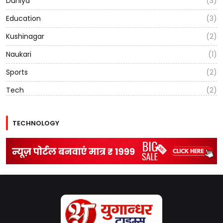
Duniya
(3)
Education
(3)
Kushinagar
(2)
Naukari
(1)
Sports
(2)
Tech
(2)
TECHNOLOGY