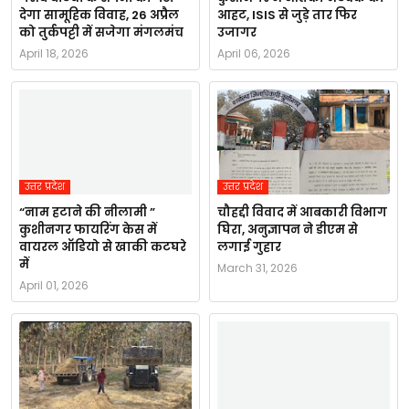
देगा सामूहिक विवाह, 26 अप्रैल
आहट, ISIS से जुड़े तार फिर
को तुर्कपट्टी में सजेगा मंगलमंच
उजागर
April 18, 2026
April 06, 2026
उत्तर प्रदेश
उत्तर प्रदेश
“नाम हटाने की नीलामी ”
चौहद्दी विवाद में आबकारी विभाग
कुशीनगर फायरिंग केस में
घिरा, अनुज्ञापन ने डीएम से
वायरल ऑडियो से खाकी कटघरे
लगाई गुहार
में
March 31, 2026
April 01, 2026