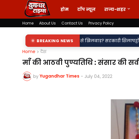
होम
टॉप न्यूज़
राज्य-शहर
Home
About Us
Contact Us
Privacy Policy
म में खेल या नियमों से खिलवाड़? सरकारी शिलापट्टों पर 'किरन' के साथ 'रा
BREAKING NEWS
Home
देश
माँ की आठवी पुण्यतिथि : संसार की सर्वश
Yugandhar Times
by
-
July 04, 2022