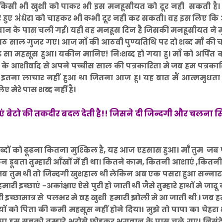
ी किसी भी खुशी को पाकर भी इस मनहूसीयत को दूर नही सकती है
रे हुए अंधेरा को चाहकर भी कभी दूर नही कर सकती। वह इस लिए कि
भगवान के पास चली गई। यही वह मनहूस दिन है जिसकी मनहूसीयत ने मुझ
आठ साल गुजर गए। आज माँ की आठवी पुण्यतिथि पर दो शब्द माँ की च
ा महसूस हुआ। यकीन मानिए! निःशब्द हो गया हु। माँ को अर्पित क
 के आशीर्वाद से अपने पच्चीस साल की पत्रकारिता मे जब हम पत्रका
 इतना लाचार नहीं हुआ था जितना आज हू। यह बात मैं आत्ममुधता 
 मेरे पास शब्द नहीं है।
एं बेटो की तकदीर बदल देती है!!
जिसने दी जिन्दगी और चलना 
 में शब्दों को ढूढना कितना मुश्किल है, यह आज एहसास हुआ। माँ तुम जब
 डूबता तुम्हारी आँखों में ही था। कितने काम, कितनी आशाएं ,कितनी 
जब तुम थी तो जिन्दगी खुशहाल थी लेकिन अब एक पसरा हुआ सन्नाट
ी इच्छाएं -अकांक्षाए ऐसे पुरी हो जाती थी जैसे तुम्हारे हाथों मे जादू
री इच्छामात्र से पलभर मे वह खुशी हमारी झोली मे आ जाती थी । जब 
ों को पिता की कमी महसूस नहीं होने दिया। मुझे तो पापा का चेहरा 
पापा हम सबको तुम्हारे भरोसे छोडकर भगवान के पास चले गए। निसंदेह