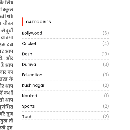
 के लिए
ी स्कूल
लती थी।
CATEGORIES
न चौका
े डूबी
Bollywood
(6)
 वाक्या
Cricket
(4)
 हम दस
 पर आप
Desh
(10)
रो,, और
Duniya
(3)
ी है आप
तजार का
Education
(3)
 तरह के
Kushinagar
(2)
 और आप
ें कभी
Naukari
(1)
ल तो आप
Sports
(2)
सुगंधित
ाँ! तुम
Tech
(2)
 दुख तो
रखे हुए