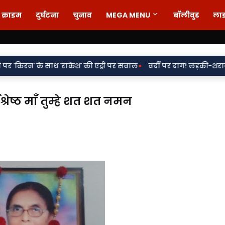
क्राइम
दुर्घटना
चुनाव
MEGA MENU
बॉलीवुड
ला
•
केश' की एंट्री पर सवाल
वर्दी पर दाग! लड़की-शराब की मांग और महिला स
्रेष्ठ माँ तुम्हे शत शत नमन