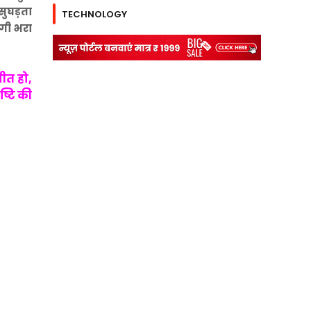
ुघड़ता
TECHNOLOGY
दगी भरा
गीत हो,
ृष्टि की