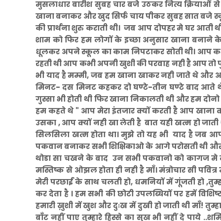
मुसलाधार बारीश सुबह चार बजे उठकर नित्य क्रियाओं से
खाना बनाकर और खुद सिर्फ चाय पीकर सुबह सात बजे स्कू
की प्रार्थना शुरु कराती थी। जब आप दोपहर मे घर आती थी
शाम को फिर हम लोगों के इच्छा अनुसार खाना बनाने क
धूलकर अपने स्कूल का काम निपटाकर सोती थी। आप कभी 
रहती थी आप कभी अपनी खुशी की परवाह नही है आप तो पुरी
भी याद है मम्मी, जब हम खाना खाकर नही जाते थे और
मिनट- दस मिनट कहकर दो घण्टे-तीन घण्टे बाद आते थ
गुस्सा भी होती थी फिर खाना निकालती थी और हम दोनो 
हम कहते थे " आप मेरा इंतजार क्यों करती है आप खाना क
उसका , आप क्यों नही खा लेती है बात यही खत्म हो जा
सिलसिला खत्म होता था। मुझे तो यह भी याद है जब आपके
पकवान बनाकर सभी शिक्षिकाओ के आगे परोसती थी और 
थोडा सा चखने के बाद उन सभी पकवानो को कागज मे लप
मस्तिष्क से ओझल होता ही नही है माँ। मंत्रोचार सी पवित्
मेरी परछाईं के साथ चलती हो, धमनियों में गूंजती हो ,
कर देता है । हम सभी की छोटी उपलब्धियों पर हमें विशिष्ट
हमारी ख़ुशी में खुश और दुःख में दुखी हो जाती थी माँ! तुम्
बाँट नहीं पाए तुम्हारे हिस्से का सुख भी नहीं दे पाये ..श