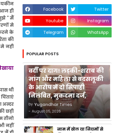
। यकीन
Facebook
Twitter
 आज ही
े " मैं
Youtube
Instagram
रणों मे
रने के
Telegram
WhatsApp
रिता की
मे नही
POPULAR POSTS
कुशीनगर
सिखाया
वर्दी पर दाग! लड़की-शराब की
मांग और महिला से बदसलूकी
के आरोप में दो सिपाही
 पास थी
निलंबित, मुकदमा दर्ज,
चिंताएं
ा अन्दर
by
Yugandhar Times
 की छड़ी
-
August 05, 2026
हम तीनो
भी नहीं
नाम में खेल या नियमों से
 मैं ही