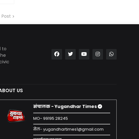
 Post
 to
the
civic
ABOUT US
संचालक - Yugandhar Times
MO- 99195 28245
मेल- yugandhartimes1@gmail.com