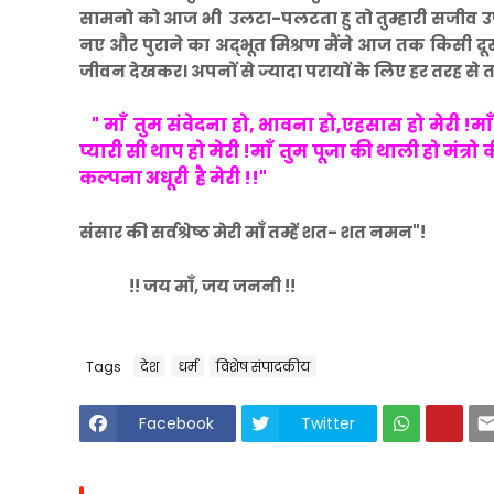
सामनो को आज भी उलटा-पलटता हु तो तुम्हारी सजीव उप
नए और पुराने का अद्भूत मिश्रण मैंने आज तक किसी दूसरी
जीवन देखकर। अपनों से ज्यादा परायों के लिए हर तरह से त
" माँ तुम संवेदना हो, भावना हो,एहसास हो मेरी !
मा
प्यारी सी थाप हो मेरी !
माँ तुम पूजा की थाली हो मंत्रो 
कल्पना अधूरी है मेरी !!"
संसार की सर्वश्रेष्ठ मेरी माँ तम्हें शत- शत
न
मन"!
!! जय माँ, जय जननी !!
Tags
देश
धर्म
विशेष संपादकीय
Facebook
Twitter