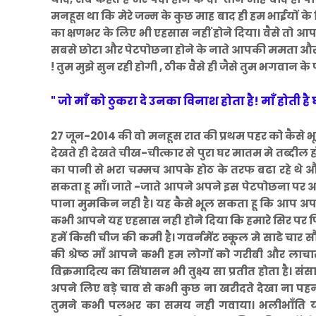
मनहूस था कि मेरे जन्म के कुछ माह बाद ही हम भाईयों 
का क्षणभर के लिए भी एहसास नहीं होने दिया। वैसे तो 
सबसे छोटा और पेटपोछना होने के नाते आपकी ममता और दुला
! तुम मुझे सुन रही होगी , ठीक वैसे ही जैसे तुम भगवान के
" जो माँ को ठुकरा दे उनका विनाश होता है!
माँ होती ह
27 जून-2014 की वो मनहूस रात की प्रथम पहर को कैसे भ
देखते ही देखते चीख-चीत्कार से पुरा घर मातम मे तब्दील 
का पानी से भरा चम्मच आपके होठ के तरफ बढा रहे थे 
सकता हू माँ। जाते -जाते आपने अपने इस पेटपोछना पर अ
पाना मुमकिन नही है। यह कैसे भूल सकता हू कि आप अपनी 
कभी आपने यह एहसास नही होने दिया कि हमारे सिर पर पि
हमें किसी चीज की कमी है। गवर्नमेंट स्कूल मे साढे चा
की श्रेष्ठ माँ आपने कभी हम लोगों को गरीबी और लाच
विक्रमादित्य का सिंघासन भी तुक्ष्य सा प्रतीत होता है। संसार 
अपने लिए बड़े चाव से कभी कुछ ना खरीदते देखा ना पह
तुमने कभी पलभर का समय नही गवाया। भलीभाँति याद 