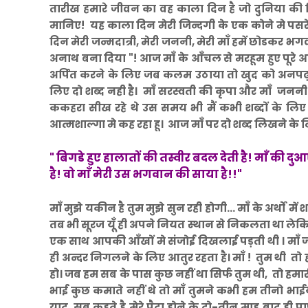
तारीख हमारे जीवन का वह काला दिन है जो दुनिया क
मानिए! यह काला दिन मेरी जिन्दगी के एक कोने मे पस
दिन मेरी जन्मदात्री, मेरी जननी, मेरी माँ हमें छोडकर 
अनाथ बना दिया "! आज माँ के आँचल से मरहूम हुए पूरे 
अर्पित करने के लिए जब कलम उठाया तो खुद को अनपढ़ स
लिए दो शब्द नही है। माँ सरस्वती की कृपा और माँ जननी
ककहरा सीख रहे थे उस समय भी मैं कभी शब्दों के लिए
आत्मशाल्गा मे कह रहा हू। आज माँ पर दो शब्द लिखने के लिए
" बिगडे हुए हालातों की तस्वीर बदल देती है!
माँ की दुआ
है!
वो माँ मेरी उस भगवान की साया है!!"
माँ मुझे यकीन है तुम मुझे सुन रही होगी... माँ के अर्थों
तब भी सूरज यूँ ही अपने नियत स्थान से निकलता था लेकिन
एक साथ आपकी आँखों मे संजोई दिखलाई पड़ती थी । माँ 
ही अन्दर निगलने के लिए आतुर रहता है। माँ ! तुम थी तो हमार
हो। जब हम सब के पास कुछ नहीं था सिर्फ तुम थी, तो हमा
भाई कुछ कमाते नहीं थे तो माँ तुमने कभी हम तीनो भाईय
याद, सब कहते है मेरे पैदा होने के दो-तीन माह बाद ही 