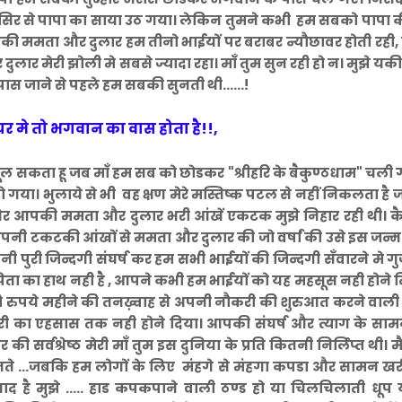
के सिर से पापा का साया उठ गया। लेकिन तुमने कभी हम सबको पापा
आपकी ममता और दुलार हम तीनो भाईयों पर बराबर न्यौछावर होती रही
र मेरी झोली मे सबसे ज्यादा रहा। माँ तुम सुन रही हो न। मुझे यकीन
 पास जाने से पहले हम सबकी सुनती थी......!
ै घर मे तो भगवान का वास होता है!!,
ूल सकता हू जब माँ हम सब को छोडकर "श्रीहरि के बैकुण्ठधाम" चल
हो गया। भुलाये से भी वह क्षण मेरे मस्तिष्क पटल से नहीं निकलता है
और आपकी ममता और दुलार भरी आंखें एकटक मुझे निहार रही थी। कै
पनी टकटकी आंखों से ममता और दुलार की जो वर्षां की उसे इस जन्म
पुरी जिन्दगी संघर्ष कर हम सभी भाईयों की जिन्दगी सँवारने मे गु
ता का हाथ नही है , आपने कभी हम भाईयों को यह महसूस नही होने 
र सौ रुपये महीने की तनख़्वाह से अपनी नौकरी की शुरुआत करने वाली
ारी का एहसास तक नही होने दिया। आपकी संघर्ष और त्याग के सामन
की सर्वश्रेष्ठ मेरी माँ तुम इस दुनिया के प्रति कितनी निर्लिप्त थी। मैंन
नते ...जबकि हम लोगों के लिए मंहगे से मंहगा कपडा और सामन खर
है मुझे ..... हाड कपकपाने वाली ठण्ड हो या चिलचिलाती धूप 