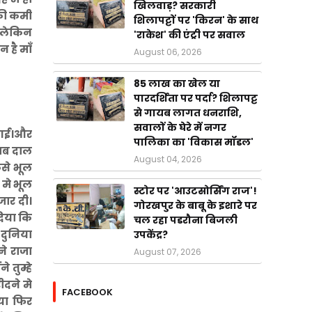
खिलवाड़? सरकारी
 की कमी
शिलापट्टों पर 'किरन' के साथ
, लेकिन
'राकेश' की एंट्री पर सवाल
 है माँ
August 06, 2026
85 लाख का खेल या
पारदर्शिता पर पर्दा? शिलापट्ट
से गायब लागत धनराशि,
सवालों के घेरे में नगर
ी गई।और
पालिका का 'विकास मॉडल'
 जब दाल
August 04, 2026
से भूल
 मे भूल
स्टोर पर 'आउटसोर्सिंग राज'!
जार दी।
गोरखपुर के बाबू के इशारे पर
दिया कि
चल रहा पडरौना बिजली
 दुनिया
उपकेंद्र?
े राजा
August 07, 2026
े तुम्हे
ीदने मे
FACEBOOK
या फिर