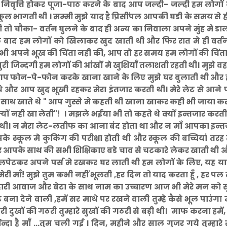
 निवृत्ति होकर पूजा-पाठ करने के बाद आप जल्दी- जल्दी हम लोगों
ल भागती थी । मम्मी मुझे याद है प्रिसींपल आपकी घडी के समय से ह
 तो चौका- वर्तन घुलने के बाद ही अन्य का निवाला अपने मुंह मे डा
े बाद हम लोगों को खिलाकर खुद खाती थी और फिर रात मे ही वर्त
अपने भूख की चिंता नही की, आप तो हर समय हम लोगों की चिंता म
 जिन्दगी हम लोगों की आंखों मे खुशियाँ तलाशती रहती थी। मुझे वह
 आप फोन-पे-फोन करके खाना खाने के लिए मुझे घर बुलाती थी और
े और आप खुद भूखी रहकर मेरा इंतजार करती थी। मेरे लेट से आने
साथ खाते थे " आप गुस्से मे कहती थी खाना खाकर कही भी जाया क
्यों नही खा लेती"! । मझले भईया भी तो कहते थे क्यों इन्तजार करत
ती थी। न मेरा लेट-लतीफ का आना बंद होता था और न माँ आपका इन्
 स्कूल मे कुकिंग की परीक्षा होती थी और स्कूल की बच्चियां तरह
आपके साथ की सभी शिक्षिकाए बडे चाव से चटकारे लेकर खाती थी
ेटकर अपने पर्स मे रखकर घर लाती थी हम लोगों के लिए, यह याद
र मेरी माँ! मुझे तुम कभी नहीं भूलती ,हर दिन तो याद करता हूँ , हर प
तुम्हारी आवाज और बेटा के साथ नाम का उच्चारण आज भी मेरे मन को 
 बना देने वाली ,हमें सर माथे पर रखने वाली तुम्हे कैसे भूल पाउंगा म
हारी दुखों की गठरी तुम्हारे सुखों की गठरी से बड़ी थी। माफ करना हमें,
र्मिन्दा है माँ ...तुम चली गई । दिन, महीने और साल गुजर गये तुम्हारे 