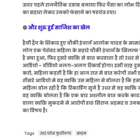
ऊपर पहले राजनैतिक दबाब बनाया फिर पैसा का लोभ दिय
का सहारा लेकर उनको फंसाने का षडयंत्र रचा।
और शुरु हुई साजिश का खेल
🔴
हैनी ट्रैप के शिकार हुए चौकी इंचार्ज आलोक यादव के मामल
लोग एक पेशेवर महिला के सहारे चौकी इंचार्ज के खिलाफ षड
है क्या हुआ, फिर दुसरे व्यक्ति से बात करवाता है तो उधर
आडियो - वीडियो अलग-अलग रिकार्ड होगा। इसी तरह दुसरे
करो, महिला कहती है कि हा आज रात मे बात करेगी तभी ए
तीसरे आडियो मे वह व्यक्ति उस महिला से बोलता है कि ह
महिला बोल रही है कि रिकार्डिंग सुने है उधर से वह व्यक्
वह व्यक्ति बोलता है कि एक बार अश्लील बात करके काट द
वाला व्यक्ति मुकदमे मे आरोपी डा0 सिराज अहमद व उनका
का विषय है।
Tags
उत्तर प्रदेश कुशीनगर
क्राइम