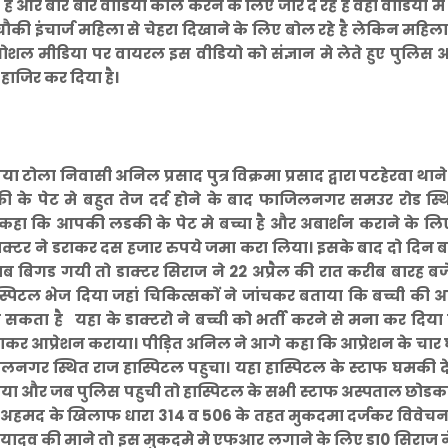
ै और बार बार वीडियो काल करने के लिए जोर दे रहे है वही वीडियो म
 चौकी इंचार्ज महिला से चेहरा दिखाने के लिए बोल रहे है लेकिन महि
ोशल मीडिया पर वायरल इस वीडियो को संज्ञान मे लेते हुए पुलिस 
ाजिर कर दिया है।
िया टोला निवासी अनिल प्रसाद पुत्र विक्रमा प्रसाद द्वारा पटहेरवा थाने
की के पेट मे बहुत तेज दर्द होने के बाद फाजिलनगर समउर रोड स्
 कहा कि आपकी लडकी के पेट मे बच्चा है और अबार्शन कराने के ल
ाक्टर ने डराकर दस हजार रुपये जमा करा लिया। इसके बाद दो दिन ब
ब बिगड गयी तो डाक्टर सिराज ने 22 अप्रैल की रात करीब बारह बज
स्पिटल भेज दिया जहां चिकित्सकों ने जांचकर बताया कि बच्ची की
सकता है यहा के डाक्टरो ने बच्ची को भर्ती करने से मना कर दिय
राकर आप्रेशन कराया। पीड़ित अनिल ने आगे कहा कि आप्रेशन के चार घ
लनगर स्थित राज हास्पिटल पहुचा। यहा हास्पिटल के स्टाफ घमकी द
दिया और जब पुलिस पहुची तो हास्पिटल के सभी स्टाफ अस्पताल छोड
ाज अहमद के खिलाफ धारा 314 व 506 के तहत मुकदमा दर्जकर विवेच
 यादव की माने तो इस मुकदमे मे एफआर लगाने के लिए डा0 सिराज न