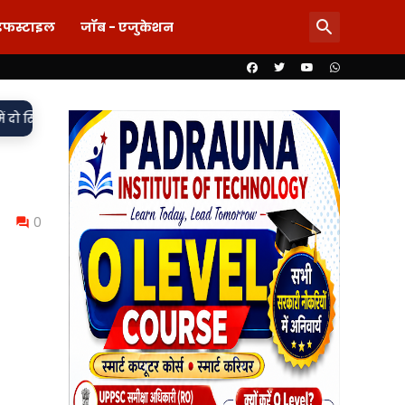
इफस्टाइल
जॉब - एजुकेशन
•
, मुकदमा दर्ज,
85 लाख का खेल या पारदर्शिता पर पर्दा? शिलापट्ट से 
0