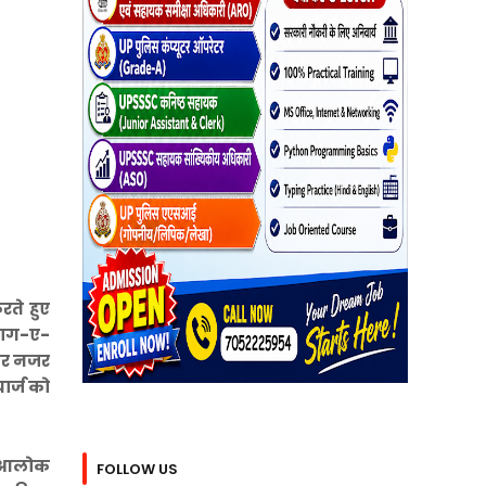
ते हुए
िभाग-ए-
 पर नजर
ार्ज को
ई आलोक
FOLLOW US