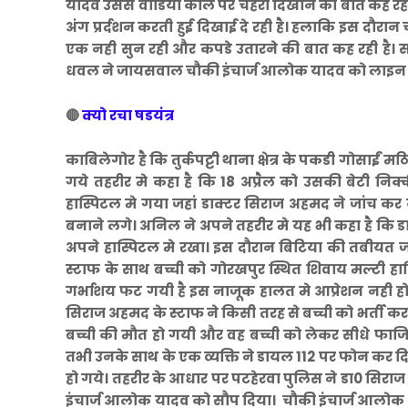
यादव उससे वीडियो काल पर चेहरा दिखाने की बात कह रहे ह
अंग प्रर्दशन करती हुई दिखाई दे रही है। हलाकि इस दौरान
एक नही सुन रही और कपडे उतारने की बात कह रही है। स
धवल ने जायसवाल चौकी इंचार्ज आलोक यादव को लाइन ह
🔴
क्यो रचा षडयंत्र
काबिलेगोर है कि तुर्कपट्टी थाना क्षेत्र के पकडी गोसाईं मठ
गये तहरीर मे कहा है कि 18 अप्रैल को उसकी बेटी निक्
हास्पिटल मे गया जहां डाक्टर सिराज अहमद ने जांच कर
बनाने लगे। अनिल ने अपने तहरीर मे यह भी कहा है कि ड
अपने हास्पिटल मे रखा। इस दौरान बिटिया की तबीयत ज
स्टाफ के साथ बच्ची को गोरखपुर स्थित शिवाय मल्टी हा
गर्भाशय फट गयी है इस नाजूक हालत मे आप्रेशन नही हो 
सिराज अहमद के स्टाफ ने किसी तरह से बच्ची को भर्ती क
बच्ची की मौत हो गयी और वह बच्ची को लेकर सीधे फाजि
तभी उनके साथ के एक व्यक्ति ने डायल 112 पर फोन कर 
हो गये। तहरीर के आधार पर पटहेरवा पुलिस ने डा0 सिर
इंचार्ज आलोक यादव को सौप दिया। चौकी इंचार्ज आलोक