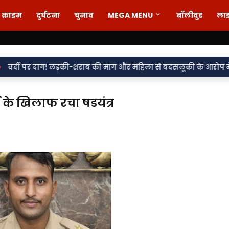
क्राइम
दुर्घटना
चुनाव
MEGA MENU
बॉलीवुड
ला
ड़की-शराब की मांग और महिला से बदसलूकी के आरोप में दो सिपाही निलंबित
ज के खिलाफ रचा षडयंत्र