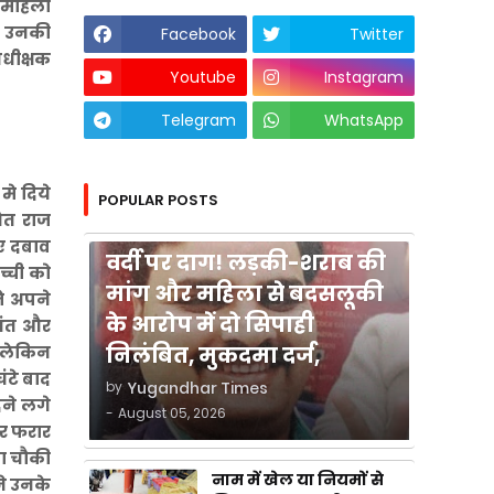
े महिला
ला उनकी
Facebook
Twitter
अधीक्षक
Youtube
Instagram
Telegram
WhatsApp
 मे दिये
POPULAR POSTS
थित राज
कुशीनगर
िए दबाव
वर्दी पर दाग! लड़की-शराब की
च्ची को
मांग और महिला से बदसलूकी
े अपने
के आरोप में दो सिपाही
 आंत और
निलंबित, मुकदमा दर्ज,
ा लेकिन
ंटे बाद
by
Yugandhar Times
ेने लगे
-
August 05, 2026
कर फरार
ना चौकी
नाम में खेल या नियमों से
े उनके