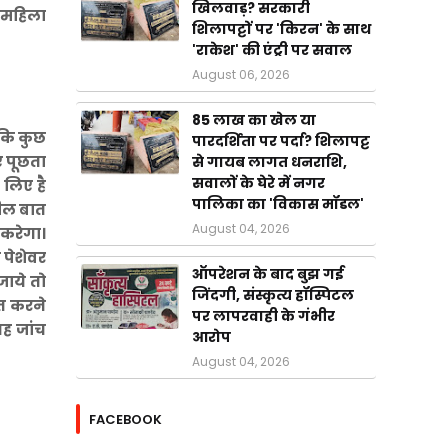
खिलवाड़? सरकारी
 महिला
शिलापट्टों पर 'किरन' के साथ
'राकेश' की एंट्री पर सवाल
August 06, 2026
85 लाख का खेल या
 कि कुछ
पारदर्शिता पर पर्दा? शिलापट्ट
ए पूछता
से गायब लागत धनराशि,
सवालों के घेरे में नगर
 लिए है
पालिका का 'विकास मॉडल'
लील बात
August 04, 2026
 करेगा।
 पेशेवर
ऑपरेशन के बाद बुझ गई
जाये तो
जिंदगी, संस्कृत्य हॉस्पिटल
ात करने
पर लापरवाही के गंभीर
यह जांच
आरोप
August 04, 2026
FACEBOOK