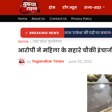
होम
टॉप न्यूज़
राज्य-शहर
Home
About Us
Contact Us
Privacy Policy
•
िलापट्टों पर 'किरन' के साथ 'राकेश' की एंट्री पर सवाल
BREAKING NEWS
वर्दी पर दाग! ल
Home
उत्तर प्रदेश कुशीनगर
आरोपी ने महिला के सहारे चौकी इंचार्
Yugandhar Times
by
-
June 02, 2022