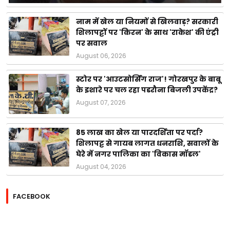
नाम में खेल या नियमों से खिलवाड़? सरकारी
शिलापट्टों पर 'किरन' के साथ 'राकेश' की एंट्री
पर सवाल
August 06, 2026
स्टोर पर 'आउटसोर्सिंग राज'! गोरखपुर के बाबू
के इशारे पर चल रहा पडरौना बिजली उपकेंद्र?
August 07, 2026
85 लाख का खेल या पारदर्शिता पर पर्दा?
शिलापट्ट से गायब लागत धनराशि, सवालों के
घेरे में नगर पालिका का 'विकास मॉडल'
August 04, 2026
FACEBOOK