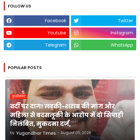
FOLLOW US
Facebook
Twitter
Youtube
Instagram
Telegram
WhatsApp
POPULAR POSTS
कुशीनगर
वर्दी पर दाग! लड़की-शराब की मांग और
महिला से बदसलूकी के आरोप में दो सिपाही
निलंबित, मुकदमा दर्ज,
by
Yugandhar Times
-
August 05, 2026