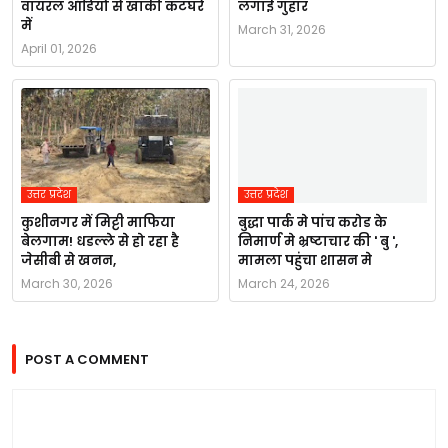
वायरल ऑडियो से खाकी कटघरे
लगाई गुहार
में
March 31, 2026
April 01, 2026
उत्तर प्रदेश
उत्तर प्रदेश
कुशीनगर में मिट्टी माफिया
बुद्धा पार्क मे पांच करोड के
बेलगाम! धडल्ले से हो रहा है
निमार्ण मे भ्रष्टाचार की ' बु ',
जेसीबी से खनन,
मामला पहुंचा शासन मे
March 30, 2026
March 24, 2026
POST A COMMENT