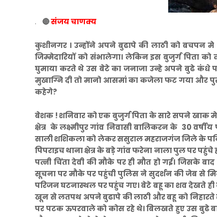
.
🔴
संजय चाणक्य
कुशीनगर । उन्होंने अपने बुढापे की लाठी को बचपन 
जिम्मेदारियों को संभालेगा। लेकिन इस बुजुर्ग पिता क
घुमाया करते थे उस बेटे का जनाजा उन्हे अपने बुढे कंधे 
मुखाग्नि दी तो मानो आसमां का कजेला फट गया और पुरा
कहेगे?
बेशक ! शनिवार को एक बुजुर्ग पिता के सारे सपने खाक
क्षेत्र के लक्ष्मीपुर गांव निवासी बालिकरन के 30 वर्षीय पु
साली शशिकला को लेकर ससुराल महराजगंज जिले के पनियरा थ
पिपराइच थाना क्षेत्र के बड़े गांव फरेना नाला पुल पर पहुंच
पत्नी चिंता देवी की मौके पर ही मौत हो गई। जिसके बाद
सूचना पर मौके पर पहुंची पुलिस ने सुदर्शन की जेब से 
परिजन घटनास्थल पर पहुंच गए। बेटे बहू का शव देखते ह
खून से लतपथ अपने बुढापे की लाठी और बहू को निहारते
पर पटक ऊपरवाले को कोस रहे थे। बिलखते हुए उस बुढ