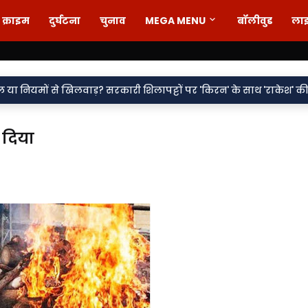
क्राइम
दुर्घटना
चुनाव
MEGA MENU
बॉलीवुड
ला
•
खिलवाड़? सरकारी शिलापट्टों पर 'किरन' के साथ 'राकेश' की एंट्री पर सवाल
़ दिया