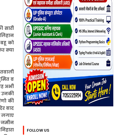
ी सारी
 खलिहान
 बहू को
िर क्या
कोतवाली
सुमित व
 वह अभी
द व उनकी
मीणो की
देर बाद
की लगाए
सर जमीन
निहारा
FOLLOW US