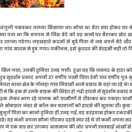
मे अंगुली पकडकर चलना सिखाया था। सोचा था बेटा बडा होकर घर क
ो क्या पता था कि बचपन मे जिस बेटे को वह कन्धे पर बैठाकर खेत
पर उठाना पडेगा। लड़खड़ाते कदमों से बुढे पिता ने जब अपने बेटे और
 गांव मातम मे डूब गया। यकीनन, इसे कुदरत की बेरहमी नही तो फ
 मे मिल गया, उनकी दुनिया उजड़ गयी। हुआ यह कि जनपद के हाटा 
त्र सुदर्शन प्रसाद अपनी 27 वर्षीय पत्नी चिंता देवी चार वर्षीय पुत्र 
ाना क्षेत्र के गोनहा गांव निवासी भाने प्रसाद के वहां जा रहे थे।
े ही थे कि ट्रक से उनके बाइक की भिड़ंत हो गई। हादसे में सुदर्शन प्रसा
 ट्रक लेकर भाग रहे चालक को ग्रामीणों ने दौडाकर कर पकड़ा। ग्रा
मिले मोबाइल नंबर से कॉल कर घरवालों को हादसे की सूचना दी। कुछ 
ी बुजुर्ग पिता का मानो दुनिया ही उजड़ गई, वह बदहवास होकर टकट
 रहे। वह कभी अपना सीना पीटकर दहाड़े मार रहे थे तो कभी अपना 
े बाप ने एक बार सर उठाकर आसमान की ओर अपनी डबडबाई आंखों से 