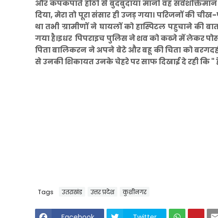
और कपकपाते होठो से बुदबुदाया मानो वह सर्वशक्तिमा
दिया, मेरा तो पूरा संसार ही उजड़ गया। परिजनों की च
था तभी ग्रामीणों ने घायलों को हास्पिटल पहुचाने की
गया है।इधर पिपराइच पुलिस ने शव को कब्जे में लेकर पोस्
पिता बालिकरन ने अपने बेटे और बहू की चिता को बरगदही
से उनकी शिकायत उनके चेहरे पर साफ दिखाई दे रही कि "
Tags
उतराखंड
उत्तर प्रदेश
कुशीनगर
Facebook
Twitter