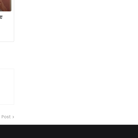
ाए
 Post