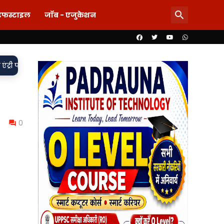
इफस्टाइल
जॉब - एजुकेशन
वर्दी पर दाग! लड़की-शराब की मांग और महिला से बदसलूकी के आरोप में 
0