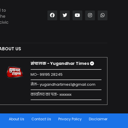
 to
the
civic
ABOUT US
संचालक - Yugandhar Times
MO- 99195 28245
मेल- yugandhartimes1@gmail.com
कार्यालय का पता- xxxxxxx
About Us
Contact Us
Privacy Policy
Disclaimer