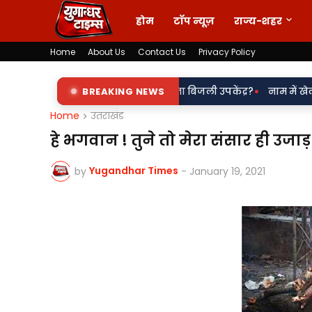
होम
टॉप न्यूज़
राज्य-शहर
Home
About Us
Contact Us
Privacy Policy
•
के इशारे पर चल रहा पडरौना बिजली उपकेंद्र?
BREAKING NEWS
नाम में खेल या नियमों से 
Home
उतराखंड
हे भगवान ! तुने तो मेरा संसार ही उजाड
Yugandhar Times
by
-
January 19, 2021