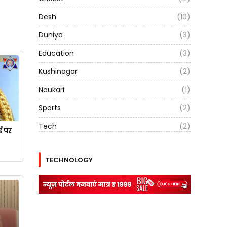
Desh
(10)
Duniya
(3)
Education
(3)
Kushinagar
(2)
Naukari
(1)
Sports
(2)
Tech
(2)
ई पर
TECHNOLOGY