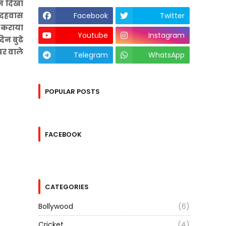
न दिखा
 बदहवास
Facebook
Twitter
ी कराया
Youtube
Instagram
िन बुढे
पर वाले
Telegram
WhatsApp
POPULAR POSTS
FACEBOOK
CATEGORIES
Bollywood
(6)
Cricket
(4)