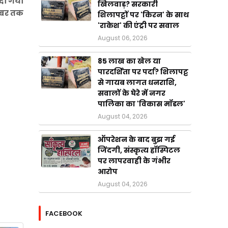
 दी गयी
खिलवाड़? सरकारी
संबर तक
शिलापट्टों पर 'किरन' के साथ
'राकेश' की एंट्री पर सवाल
August 06, 2026
85 लाख का खेल या
पारदर्शिता पर पर्दा? शिलापट्ट
से गायब लागत धनराशि,
सवालों के घेरे में नगर
पालिका का 'विकास मॉडल'
August 04, 2026
ऑपरेशन के बाद बुझ गई
जिंदगी, संस्कृत्य हॉस्पिटल
पर लापरवाही के गंभीर
आरोप
August 04, 2026
FACEBOOK