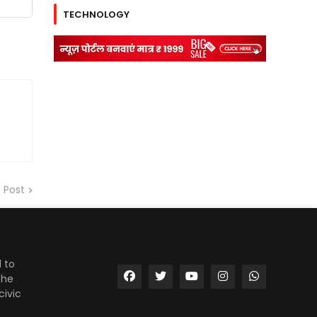
TECHNOLOGY
 Post
 to
the
civic