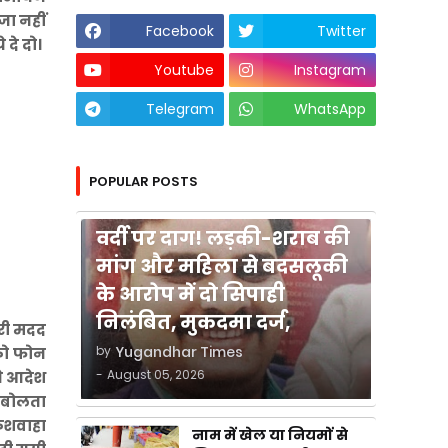
जा नहीं
Facebook
Twitter
 दे दो।
Youtube
Instagram
Telegram
WhatsApp
POPULAR POSTS
कुशीनगर
वर्दी पर दाग! लड़की-शराब की
मांग और महिला से बदसलूकी
के आरोप में दो सिपाही
निलंबित, मुकदमा दर्ज,
ारी मदद
by
Yugandhar Times
को फोन
-
August 05, 2026
ने आदेश
ी बोलता
कुशवाहा
नाम में खेल या नियमों से