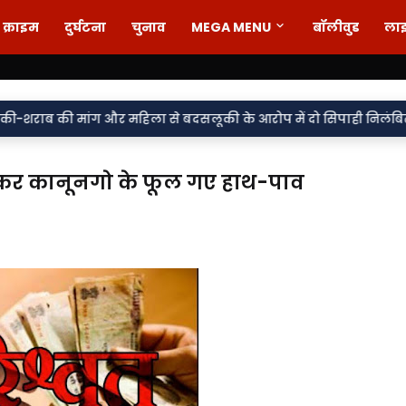
क्राइम
दुर्घटना
चुनाव
MEGA MENU
बॉलीवुड
ला
•
 और महिला से बदसलूकी के आरोप में दो सिपाही निलंबित, मुकदमा दर्ज,
कर कानूनगो के फूल गए हाथ-पाव