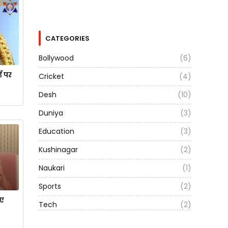
CATEGORIES
Bollywood
(6)
ई पर
Cricket
(4)
Desh
(10)
Duniya
(3)
Education
(3)
Kushinagar
(2)
Naukari
(1)
Sports
(2)
ाए
Tech
(2)