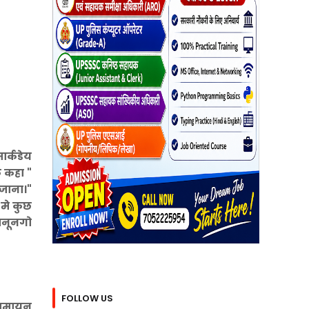
ार्कडेय
 कहा "
 जाना।"
मे कुछ
ानूनगो
FOLLOW US
 रामायन