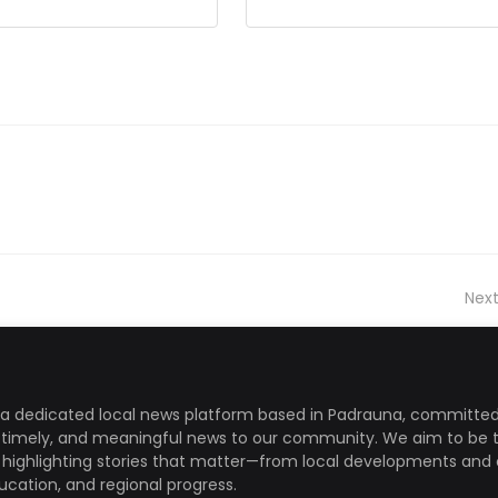
Next
a dedicated local news platform based in Padrauna, committed
, timely, and meaningful news to our community. We aim to be 
, highlighting stories that matter—from local developments and 
ducation, and regional progress.