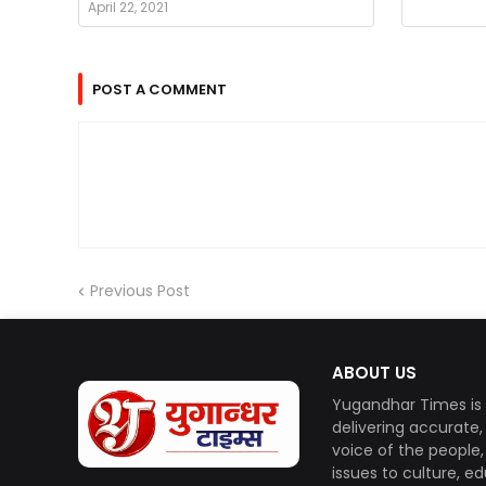
April 22, 2021
POST A COMMENT
Previous Post
ABOUT US
Yugandhar Times is 
delivering accurate
voice of the people
issues to culture, e