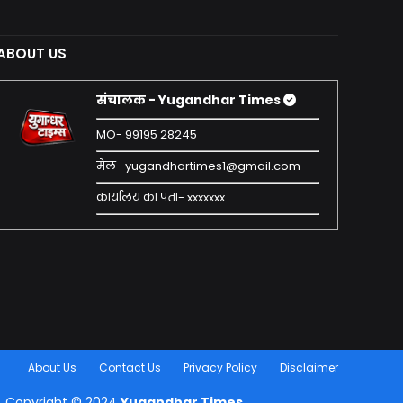
ABOUT US
संचालक - Yugandhar Times
MO- 99195 28245
मेल- yugandhartimes1@gmail.com
कार्यालय का पता- xxxxxxx
About Us
Contact Us
Privacy Policy
Disclaimer
Copyright © 2024
Yugandhar Times