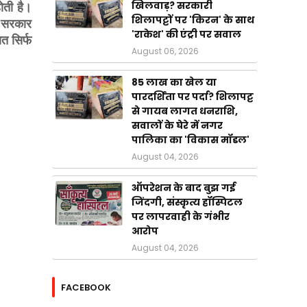
खिलवाड़? सरकारी
ोती है।
शिलापट्टों पर 'किरन' के साथ
र सरकार
'राकेश' की एंट्री पर सवाल
त सिर्फ
August 06, 2026
85 लाख का खेल या
पारदर्शिता पर पर्दा? शिलापट्ट
से गायब लागत धनराशि,
सवालों के घेरे में नगर
पालिका का 'विकास मॉडल'
August 04, 2026
ऑपरेशन के बाद बुझ गई
जिंदगी, संस्कृत्य हॉस्पिटल
पर लापरवाही के गंभीर
आरोप
August 04, 2026
FACEBOOK