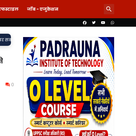
इफस्टाइल
जॉब - एजुकेशन
र दाग! लड़की-शराब की मांग और महिला से बदसलूकी के आरोप में दो सिपाही 
े
0