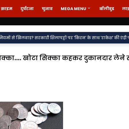
क्राइम
दुर्घटना
चुनाव
MEGA MENU
बॉलीवुड
ला
•
रकारी शिलापट्टों पर 'किरन' के साथ 'राकेश' की एंट्री पर सवाल
वर्दी प
्का.... खोटा सिक्का कहकर दुकानदार लेने स