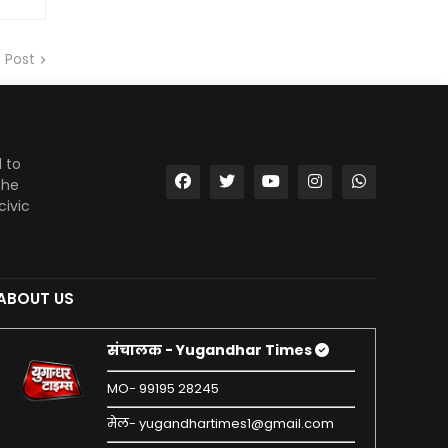
 Post
 to
the
civic
ABOUT US
संचालक - Yugandhar Times
MO- 99195 28245
मेल- yugandhartimes1@gmail.com