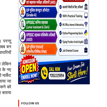
 परन्तु
 सबब बन
पारियों
थे लेकिन
े के नए
मार्केट
लाया जा
टकने को
ा बताया
FOLLOW US