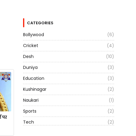
CATEGORIES
Bollywood
(6)
Cricket
(4)
Desh
(10)
Duniya
(3)
Education
(3)
Kushinagar
(2)
Naukari
(1)
Sports
(2)
ई पर
Tech
(2)