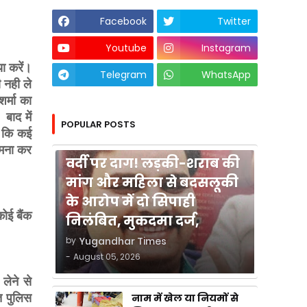
Facebook
Twitter
Youtube
Instagram
ा करें।
Telegram
WhatsApp
ी नही ले
र्मा का
बाद में
POPULAR POSTS
ं कि कई
कुशीनगर
 मना कर
वर्दी पर दाग! लड़की-शराब की
मांग और महिला से बदसलूकी
के आरोप में दो सिपाही
ोई बैंक
निलंबित, मुकदमा दर्ज,
by
Yugandhar Times
-
August 05, 2026
 लेने से
नाम में खेल या नियमों से
त पुलिस