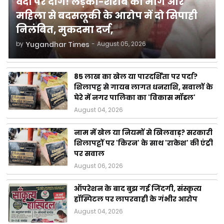
वर्दी पर दाग! लड़की-शराब की मांग और
महिला से बदसलूकी के आरोप में दो सिपाही
निलंबित, मुकदमा दर्ज,
by
Yugandhar Times
-
August 05, 2026
85 लाख का खेल या पारदर्शिता पर पर्दा?
शिलापट्ट से गायब लागत धनराशि, सवालों के
घेरे में नगर पालिका का 'विकास मॉडल'
August 04, 2026
नाम में खेल या नियमों से खिलवाड़? सरकारी
शिलापट्टों पर 'किरन' के साथ 'राकेश' की एंट्री
पर सवाल
August 06, 2026
ऑपरेशन के बाद बुझ गई जिंदगी, संस्कृत्य
हॉस्पिटल पर लापरवाही के गंभीर आरोप
August 04, 2026