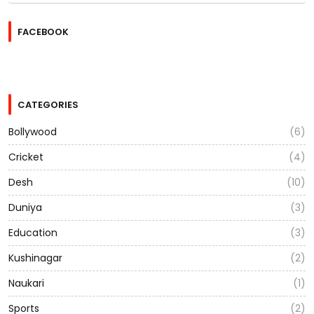
FACEBOOK
CATEGORIES
Bollywood
(6)
Cricket
(4)
Desh
(10)
Duniya
(3)
Education
(3)
Kushinagar
(2)
Naukari
(1)
Sports
(2)