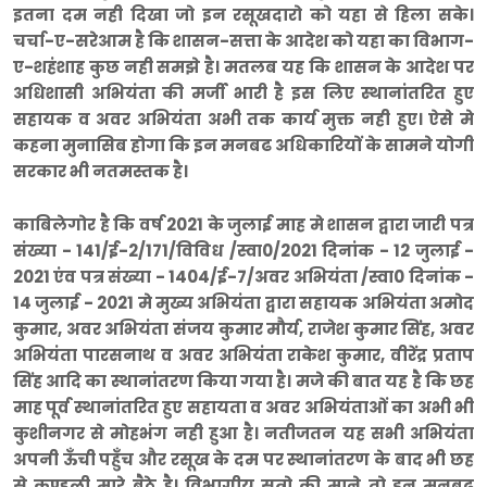
इतना दम नही दिखा जो इन रसूखदारो को यहा से हिला सके।
चर्चा-ए-सरेआम है कि शासन-सत्ता के आदेश को यहा का विभाग-
ए-शहंशाह कुछ नही समझे है। मतलब यह कि शासन के आदेश पर
अधिशासी अभियंता की मर्जी भारी है इस लिए स्थानांतरित हुए
सहायक व अवर अभियंता अभी तक कार्य मुक्त नही हुए। ऐसे मे
कहना मुनासिब होगा कि इन मनबढ अधिकारियों के सामने योगी
सरकार भी नतमस्तक है।
काबिलेगोर है कि वर्ष 2021 के जुलाई माह मे शासन द्वारा जारी पत्र
संख्या - 141/ई-2/171/विविध /स्वा0/2021 दिनांक - 12 जुलाई -
2021 एंव पत्र संख्या - 1404/ई-7/अवर अभियंता /स्वा0 दिनांक -
14 जुलाई - 2021 मे मुख्य अभियंता द्वारा सहायक अभियंता अमोद
कुमार, अवर अभियंता संजय कुमार मौर्य, राजेश कुमार सिंह, अवर
अभियंता पारसनाथ व अवर अभियंता राकेश कुमार, वीरेंद्र प्रताप
सिंह आदि का स्थानांतरण किया गया है। मजे की बात यह है कि छह
माह पूर्व स्थानांतरित हुए सहायता व अवर अभियंताओं का अभी भी
कुशीनगर से मोहभंग नही हुआ है। नतीजतन यह सभी अभियंता
अपनी ऊँची पहुँच और रसूख के दम पर स्थानांतरण के बाद भी छह
से कुण्डली मारे बैठे है। विभागीय सूत्रो की माने तो इन मनबढ