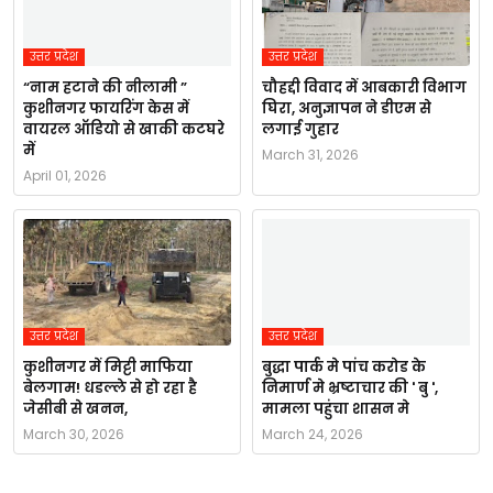
उत्तर प्रदेश
उत्तर प्रदेश
“नाम हटाने की नीलामी ”
चौहद्दी विवाद में आबकारी विभाग
कुशीनगर फायरिंग केस में
घिरा, अनुज्ञापन ने डीएम से
वायरल ऑडियो से खाकी कटघरे
लगाई गुहार
में
March 31, 2026
April 01, 2026
उत्तर प्रदेश
उत्तर प्रदेश
कुशीनगर में मिट्टी माफिया
बुद्धा पार्क मे पांच करोड के
बेलगाम! धडल्ले से हो रहा है
निमार्ण मे भ्रष्टाचार की ' बु ',
जेसीबी से खनन,
मामला पहुंचा शासन मे
March 30, 2026
March 24, 2026